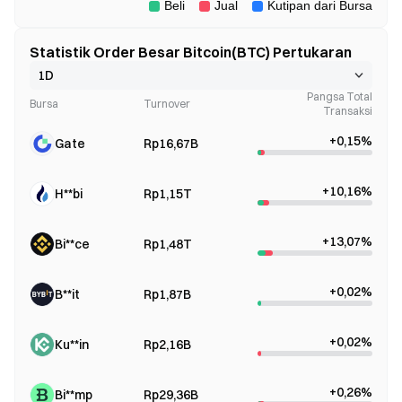
Statistik Order Besar Bitcoin(BTC) Pertukaran
Pangsa Total
Bursa
Turnover
Transaksi
+0,15%
Gate
Rp16,67B
+10,16%
H**bi
Rp1,15T
+13,07%
Bi**ce
Rp1,48T
+0,02%
B**it
Rp1,87B
+0,02%
Ku**in
Rp2,16B
+0,26%
Bi**mp
Rp29,36B