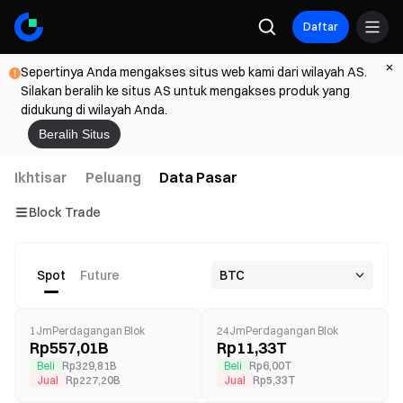
Daftar
Sepertinya Anda mengakses situs web kami dari wilayah AS.
Silakan beralih ke situs AS untuk mengakses produk yang
didukung di wilayah Anda.
Beralih Situs
Ikhtisar
Peluang
Data Pasar
Block Trade
Spot
Future
1JmPerdagangan Blok
24JmPerdagangan Blok
Rp557,01B
Rp11,33T
Beli
Rp329,81B
Beli
Rp6,00T
Jual
Rp227,20B
Jual
Rp5,33T