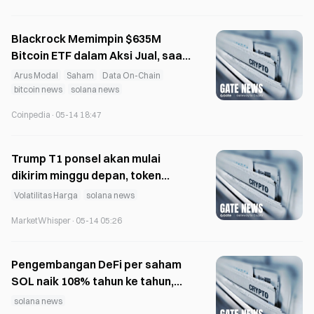
Blackrock Memimpin $635M
Bitcoin ETF dalam Aksi Jual, saat
Permintaan Solana Tetap Kokoh
Arus Modal
Saham
Data On-Chain
bitcoin news
solana news
Coinpedia
·
05-14 18:47
Trump T1 ponsel akan mulai
dikirim minggu depan, token
TRUMP masih turun 5%
Volatilitas Harga
solana news
MarketWhisper
·
05-14 05:26
Pengembangan DeFi per saham
SOL naik 108% tahun ke tahun,
rugi bersih Q1 83,4 juta dolar AS
solana news