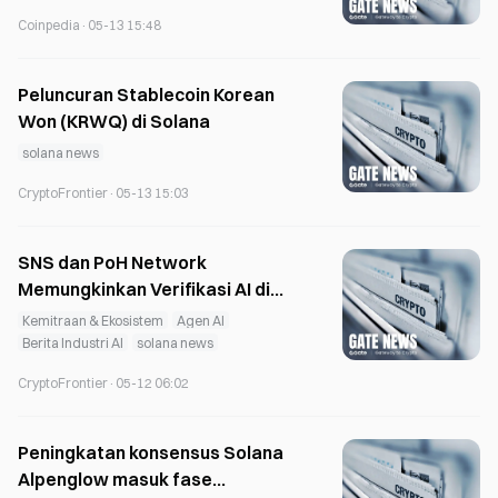
Coinpedia
·
05-13 15:48
Peluncuran Stablecoin Korean
Won (KRWQ) di Solana
solana news
CryptoFrontier
·
05-13 15:03
SNS dan PoH Network
Memungkinkan Verifikasi AI di
Solana
Kemitraan & Ekosistem
Agen AI
Berita Industri AI
solana news
CryptoFrontier
·
05-12 06:02
Peningkatan konsensus Solana
Alpenglow masuk fase