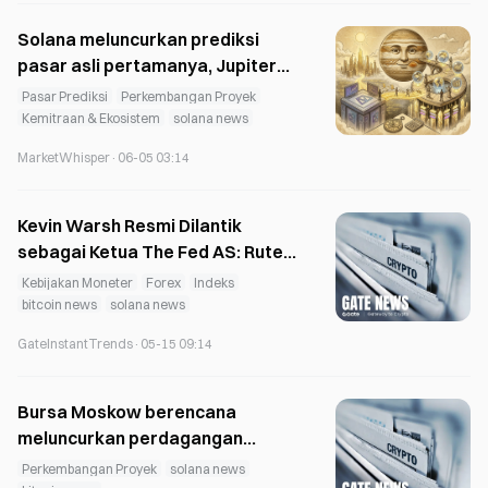
Solana meluncurkan prediksi
pasar asli pertamanya, Jupiter
Forecast, dan menyebut bahwa
Pasar Prediksi
Perkembangan Proyek
itu saling melengkapi dengan
Kemitraan & Ekosistem
solana news
Polymarket, bukan bersaing.
MarketWhisper
·
06-05 03:14
Kevin Warsh Resmi Dilantik
sebagai Ketua The Fed AS: Rute
QT dan Prakiraan Pasar Kripto
Kebijakan Moneter
Forex
Indeks
bitcoin news
solana news
GateInstantTrends
·
05-15 09:14
Bursa Moskow berencana
meluncurkan perdagangan
kripto, mode 24/7 menunggu
Perkembangan Proyek
solana news