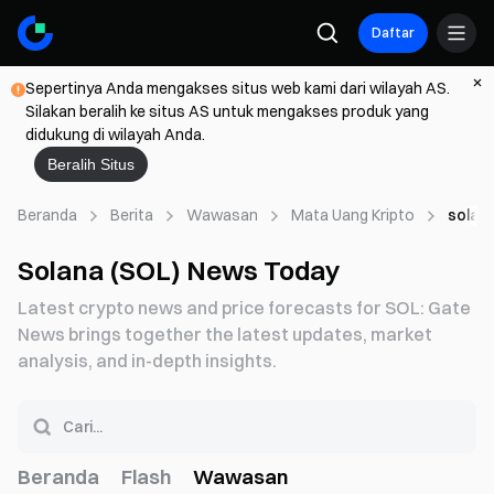
Daftar
Sepertinya Anda mengakses situs web kami dari wilayah AS.
Silakan beralih ke situs AS untuk mengakses produk yang
didukung di wilayah Anda.
Beralih Situs
Beranda
Berita
Wawasan
Mata Uang Kripto
solan
Solana (SOL) News Today
Latest crypto news and price forecasts for SOL: Gate
News brings together the latest updates, market
analysis, and in-depth insights.
Beranda
Flash
Wawasan