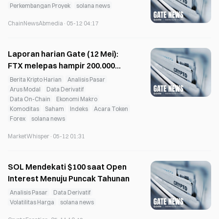
pengujian: waktu finalisasi
Perkembangan Proyek
solana news
dipangkas menjadi 150 milidetik
ChainNewsAbmedia
·
05-12 04:17
Laporan harian Gate (12 Mei):
FTX melepas hampir 200.000
SOL; Ripple mendapatkan plafon
Berita Kripto Harian
Analisis Pasar
kredit 200 juta dolar AS
Arus Modal
Data Derivatif
Data On-Chain
Ekonomi Makro
Komoditas
Saham
Indeks
Acara Token
Forex
solana news
MarketWhisper
·
05-12 01:31
SOL Mendekati $100 saat Open
Interest Menuju Puncak Tahunan
Analisis Pasar
Data Derivatif
Volatilitas Harga
solana news