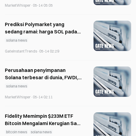
MarketWhisper
·
05-14 05:05
Prediksi Polymarket yang
sedang ramai: harga SOL pada
tahun 2026 akan berada di angka
solana news
berapa?
GateInstantTrends
·
05-14 02:29
Perusahaan penyimpanan
Solana terbesar di dunia, FWDI,
mengalami kerugian lebih dari 1
solana news
miliar dolar AS, sementara harga
MarketWhisper
·
05-14 02:11
sahamnya anjlok hingga 90%
Fidelity Memimpin $233M ETF
Bitcoin Mengalami Kerugian Saat
Dana Solana Menambah $19 Juta
bitcoin news
solana news