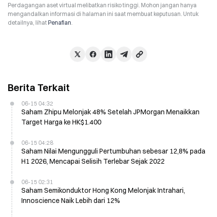
Perdagangan aset virtual melibatkan risiko tinggi. Mohon jangan hanya
mengandalkan informasi di halaman ini saat membuat keputusan. Untuk
detailnya, lihat
Penafian
.
Berita Terkait
06-15 04:32
Saham Zhipu Melonjak 48% Setelah JPMorgan Menaikkan
Target Harga ke HK$1.400
06-15 04:28
Saham Nilai Mengungguli Pertumbuhan sebesar 12,8% pada
H1 2026, Mencapai Selisih Terlebar Sejak 2022
06-15 02:31
Saham Semikonduktor Hong Kong Melonjak Intrahari,
Innoscience Naik Lebih dari 12%