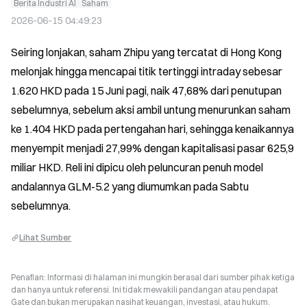
Berita Industri AI
Saham
2026-06-15 04:49:23
Seiring lonjakan, saham Zhipu yang tercatat di Hong Kong 
melonjak hingga mencapai titik tertinggi intraday sebesar 
1.620 HKD pada 15 Juni pagi, naik 47,68% dari penutupan 
sebelumnya, sebelum aksi ambil untung menurunkan saham 
ke 1.404 HKD pada pertengahan hari, sehingga kenaikannya 
menyempit menjadi 27,99% dengan kapitalisasi pasar 625,9 
miliar HKD. Reli ini dipicu oleh peluncuran penuh model 
andalannya GLM-5.2 yang diumumkan pada Sabtu 
sebelumnya.
Lihat Sumber
Penafian: Informasi di halaman ini mungkin berasal dari sumber pihak ketiga
dan hanya untuk referensi. Ini tidak mewakili pandangan atau pendapat
Gate dan bukan merupakan nasihat keuangan, investasi, atau hukum.