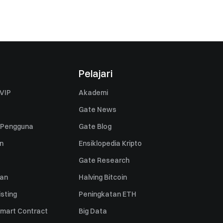
Pelajari
VIP
Akademi
Gate News
 Pengguna
Gate Blog
n
Ensiklopedia Kripto
Gate Research
uan
Halving Bitcoin
sting
Peningkatan ETH
mart Contract
Big Data