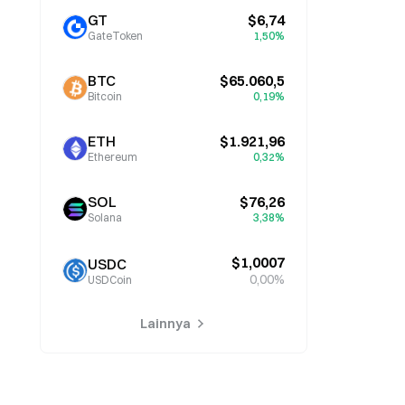
GT
$6,74
GateToken
1,50%
BTC
$65.060,5
Bitcoin
0,19%
ETH
$1.921,96
Ethereum
0,32%
SOL
$76,26
Solana
3,38%
$1,0007
USDC
0,00%
USDCoin
Lainnya