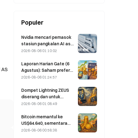
Institusi
Populer
Nvidia mencari pemasok
stasiun pangkalan AI asal
Tiongkok untuk
2026-08-06 01:10:02
peluncuran jaringan 6G
Laporan Harian Gate (6
i AS
Agustus): Saham preferen
STRC milik Strategy
2026-08-06 01:24:57
mengalami rebound kuat;
Block menaikkan
Dompet Lightning ZEUS
ekspektasi kinerjanya
diserang dan untuk
untuk tahun penuh 2026
sementara offline; pihak
2026-08-06 01:08:49
resmi menyatakan bahwa
dana pengguna tidak
Bitcoin memantul ke
hilang.
US$64.640, sementara
kerentanan Coldcard
2026-08-06 00:58:38
mendorong jumlah