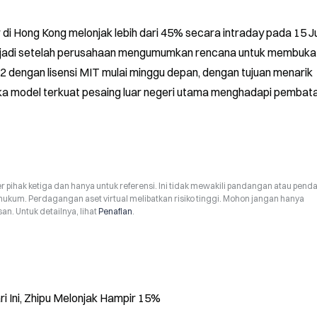
i Hong Kong melonjak lebih dari 45% secara intraday pada 15 Juni
erjadi setelah perusahaan mengumumkan rencana untuk membuka
dengan lisensi MIT mulai minggu depan, dengan tujuan menarik 
ika model terkuat pesaing luar negeri utama menghadapi pembata
r pihak ketiga dan hanya untuk referensi. Ini tidak mewakili pandangan atau pend
hukum. Perdagangan aset virtual melibatkan risiko tinggi. Mohon jangan hanya
n. Untuk detailnya, lihat
Penafian
.
 Ini, Zhipu Melonjak Hampir 15%