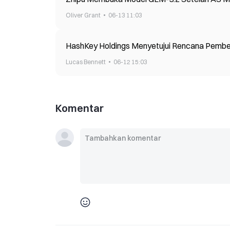
Oliver Grant
06-13 11:03
HashKey Holdings Menyetujui Rencana Pemb
Lucas Bennett
06-12 15:03
Komentar