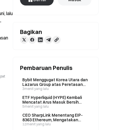
, lalu 
-
Bagikan
san 
Pembaruan Penulis
apat
Bybit Menggugat Korea Utara dan
Lazarus Group atas Peretasan
Senilai US$1,5 Miliar, Memperoleh
3menit yang lalu
Perintah Pembekuan Aset
ETF Hyperliquid (HYPE) Kembali
Mencatat Arus Masuk Bersih
Sebesar US$2,84 Juta setelah
5menit yang lalu
Mengalami Arus Keluar US$30,6
CEO SharpLink Menentang EIP-
Juta Selama Tiga Pekan
8363 Ethereum, Mengatakan
Imbal Hasil Staking Nol Akan
12menit yang lalu
Merusak Daya Tarik ETH bagi