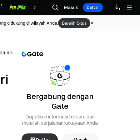
Hadiah
Masuk
Daftar
ang didukung di wilayah Anda.
Beralih Situs
Peluncuran Model GLM-5.2
ri
Bergabung dengan
Gate
Dapatkan informasi terbaru dan
mulailah perjalanan kekayaan Anda
Daftar
Masuk