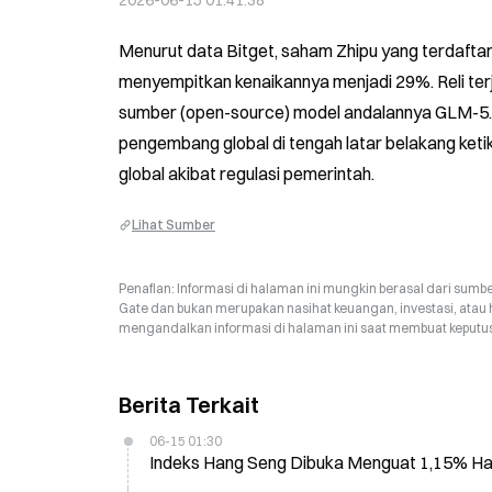
2026-06-15 01:41:38
Menurut data Bitget, saham Zhipu yang terdaftar d
menyempitkan kenaikannya menjadi 29%. Reli t
sumber (open-source) model andalannya GLM-5.2 
pengembang global di tengah latar belakang ket
global akibat regulasi pemerintah.
Lihat Sumber
Penafian: Informasi di halaman ini mungkin berasal dari sumbe
Gate dan bukan merupakan nasihat keuangan, investasi, atau 
mengandalkan informasi di halaman ini saat membuat keputusa
Berita Terkait
06-15 01:30
Indeks Hang Seng Dibuka Menguat 1,15% Hari