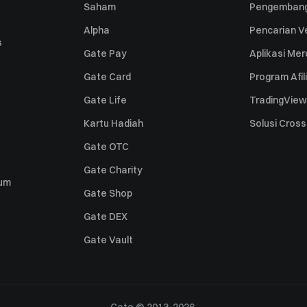
Saham
Pengembang
Alpha
Pencarian Ve
s
Gate Pay
Aplikasi Me
Gate Card
Program Afil
Gate Life
TradingView
Kartu Hadiah
Solusi Cros
Gate OTC
Gate Charity
um
Gate Shop
Gate DEX
Gate Vault