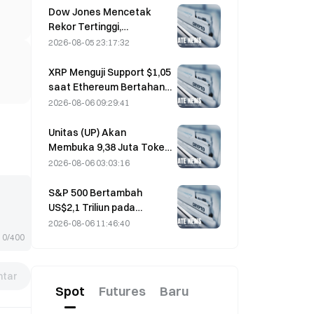
dompet aktif ke level
Dow Jones Mencetak
tertinggi dalam tiga bulan
Rekor Tertinggi,
Memperpanjang Reli
2026-08-05 23:17:32
Selama Lima Hari dalam
Perdagangan Semalam;
XRP Menguji Support $1,05
Investasi AI Mendorong
saat Ethereum Bertahan
Kenaikan
di $1.908 di Tengah
2026-08-06 09:29:41
Volume Tipis
Unitas (UP) Akan
Membuka 9,38 Juta Token
Senilai 3,18 Juta Dolar AS
2026-08-06 03:03:16
pada 13 Agustus
S&P 500 Bertambah
US$2,1 Triliun pada
Agustus, Naik 3,12%,
2026-08-06 11:46:40
Sementara Bitcoin Hanya
0/400
Naik 2%
tar
Spot
Futures
Baru