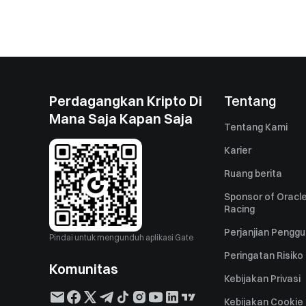
Perdagangkan Kripto Di
Tentang
Mana Saja Kapan Saja
Tentang Kami
Karier
Ruang berita
Sponsor of Oracle
Racing
Perjanjian Pengg
Pindai untuk mengunduh aplikasi Gate
Peringatan Risiko
Komunitas
Kebijakan Privasi
Kebijakan Cookie