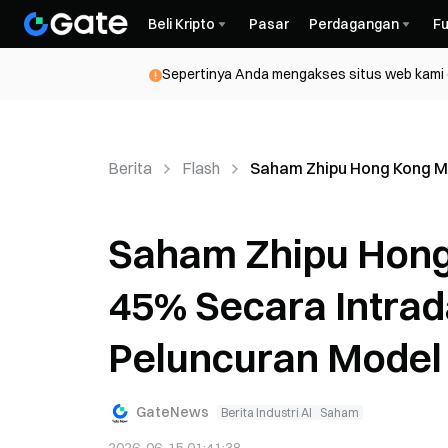
Beli Kripto
Pasar
Perdagangan
Fu
Sepertinya Anda mengakses situs web kami da
Berita
Flash
Saham Zhipu Hong Kong Me
Saham Zhipu Hong 
45% Secara Intrad
Peluncuran Model
GateNews
Berita Industri AI
Saham