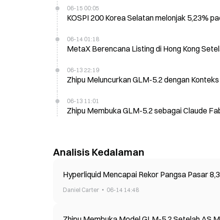
06-15 00:05
KOSPI 200 Korea Selatan melonjak 5,23% pad
06-14 01:18
MetaX Berencana Listing di Hong Kong Sete
06-13 22:19
Zhipu Meluncurkan GLM-5.2 dengan Konteks 
06-13 11:01
Zhipu Membuka GLM-5.2 sebagai Claude Fable
Analisis Kedalaman
Hyperliquid Mencapai Rekor Pangsa Pasar 8,
Daniel Carter
06-14 14:48
Zhipu Membuka Model GLM-5.2 Setelah AS Me