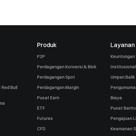
Produk
Layanan
P2P
Keuntungan 
Perdagangan Konversi & Blok
Institusional
Perdagangan Spot
Umpan Balik
 Red Bull
Perdagangan Margin
Pengumuma
Pusat Earn
Biaya
una
ETF
Pusat Bant
Futures
Pengajuan Li
CFD
Keamanan S