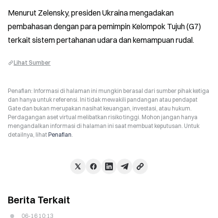
Menurut Zelensky, presiden Ukraina mengadakan 
pembahasan dengan para pemimpin Kelompok Tujuh (G7) 
terkait sistem pertahanan udara dan kemampuan rudal.
Lihat Sumber
Penafian: Informasi di halaman ini mungkin berasal dari sumber pihak ketiga
dan hanya untuk referensi. Ini tidak mewakili pandangan atau pendapat
Gate dan bukan merupakan nasihat keuangan, investasi, atau hukum.
Perdagangan aset virtual melibatkan risiko tinggi. Mohon jangan hanya
mengandalkan informasi di halaman ini saat membuat keputusan. Untuk
detailnya, lihat
Penafian
.
Berita Terkait
06-16 10:13