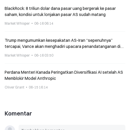
BlackRock: 8 triliun dolar dana pasar uang bergerak ke pasar
saham, kondisi untuk lonjakan pasar AS sudah matang
Market Whisper
06-16 06:14
Trump mengumumkan kesepakatan AS-Iran “sepenuhnya”
tercapai, Vance akan menghadiri upacara penandatanganan di
Jenewa
Market Whisper
06-16 03:50
Perdana Menteri Kanada Peringatkan Diversifikasi AI setelah AS
Memblokir Model Anthropic
Oliver Grant
06-15 16:14
Komentar