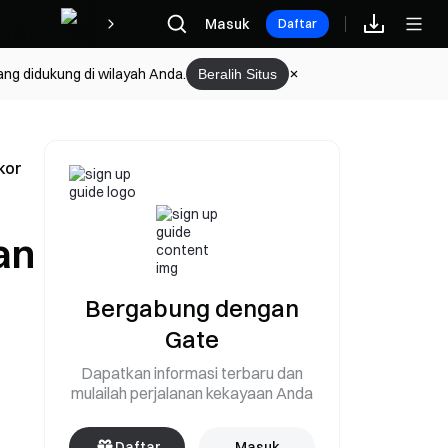
Hadiah
Masuk
Daftar
ang didukung di wilayah Anda.
Beralih Situs
kor
an
Bergabung dengan
Gate
Dapatkan informasi terbaru dan
mulailah perjalanan kekayaan Anda
Daftar
Masuk