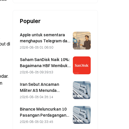
Populer
Apple untuk sementara
 
menghapus Telegram dari
t di 
platformnya terkait
2026-08-05 01:06:50
CSAM; Durov
membantahnya dan
Saham SanDisk Naik 10%:
mengatakan bahwa
Bagaimana HBF Membuka
Telegram mengalami
Siklus Baru Penyimpanan
2026-08-05 09:39:53
dar. 
“serangan keamanan”
AI, dan Mampukah
m 
Laporan Keuangan
Iran Sebut Ancaman
Memvalidasi Logika
Militer AS Menunda
Pertumbuhan?
Kesepakatan Terkait
2026-08-05 04:35:14
Selat Hormuz dengan
Oman pada 5 Agustus
Binance Meluncurkan 10
Pasangan Perdagangan
bStocks Hari Ini Pukul
2026-08-05 02:33:45
20.00 UTC+8,