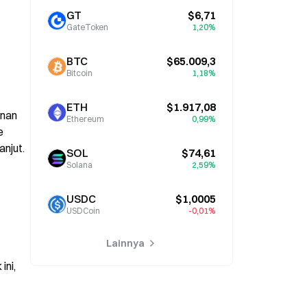
GT
$6,71
GateToken
1,20%
BTC
$65.009,3
Bitcoin
1,18%
ETH
$1.917,08
nan 
Ethereum
0,99%
 
anjut.
SOL
$74,61
Solana
2,59%
USDC
$1,0005
USDCoin
-0,01%
Lainnya
ni, 