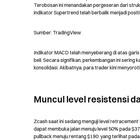
Terobosan ini menandakan pergeseran dari struktur
indikator Supertrend telah berbalik menjadi posi
Sumber: TradingView
Indikator MACD telah menyeberang di atas garis
beli. Secara signifikan, perkembangan ini sering 
konsolidasi. Akibatnya, para trader kini menyoroti
Muncul level resistensi 
Zcash saat ini sedang menguji level retracement Fi
dapat membuka jalan menuju level 50% pada $375
pullback menuju rentang $190  yang terlihat pada