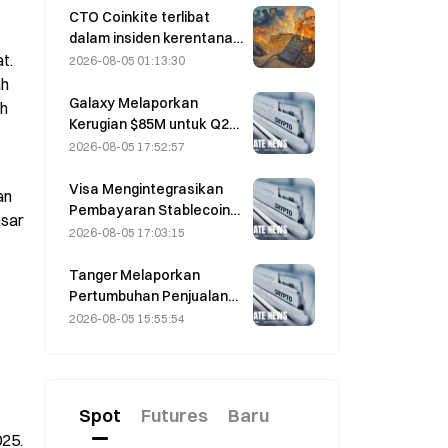
Menawarkan Biaya Maker
CTO Coinkite terlibat
Nol
dalam insiden kerentanan
Coldcard yang memicu
. 
2026-08-05 01:13:30
empat gelombang
h 
serangan dan
Galaxy Melaporkan
h 
mengakibatkan kerugian
Kerugian $85M untuk Q2
sebesar US$114 juta.
2026; Pendapatan
2026-08-05 17:52:57
Meleset US$300 Juta,
Saham Turun 7,23%
Visa Mengintegrasikan
n 
Pembayaran Stablecoin
sar 
ke Visa Direct melalui
2026-08-05 17:03:15
Kemitraan dengan
Zerohash
Tanger Melaporkan
Pertumbuhan Penjualan
5% yang Didorong oleh
2026-08-05 15:55:54
Pariwisata Piala Dunia
pada Juni–Juli
Spot
Futures
Baru
25. 