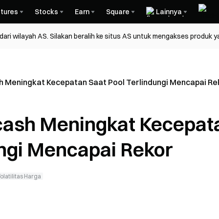
tures
Stocks
Earn
Square
Lainnya
ri wilayah AS. Silakan beralih ke situs AS untuk mengakses produk y
h Meningkat Kecepatan Saat Pool Terlindungi Mencapai Re
cash Meningkat Kecepat
ungi Mencapai Rekor
olatilitas Harga