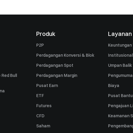
Produk
Layanan
P2P
Keuntungan 
Perdagangan Konversi & Blok
Institusional
Perdagangan Spot
Umpan Balik
 Red Bull
Perdagangan Margin
Pengumuma
Pusat Earn
Biaya
una
ETF
Pusat Bant
Futures
Pengajuan Li
CFD
Keamanan S
Saham
Pengembang