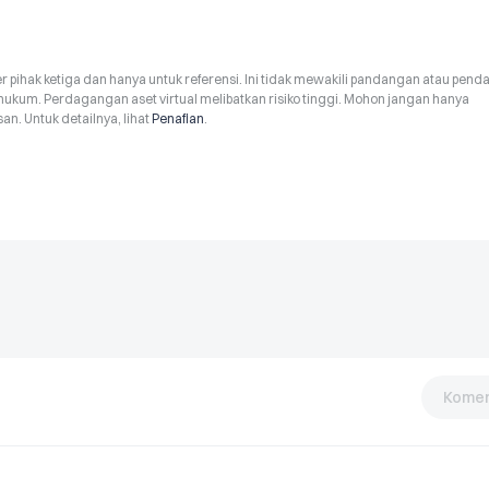
r pihak ketiga dan hanya untuk referensi. Ini tidak mewakili pandangan atau pend
hukum. Perdagangan aset virtual melibatkan risiko tinggi. Mohon jangan hanya
n. Untuk detailnya, lihat
Penafian
.
Komen