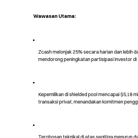
Wawasan Utama:
Zcash melonjak 25% secara harian dan lebih da
mendorong peningkatan partisipasi investor di s
Kepemilikan di shielded pool mencapai $5,18 mil
transaksi privat, menandakan komitmen penggu
Terobosan teknikal di atas segitiga menurun d