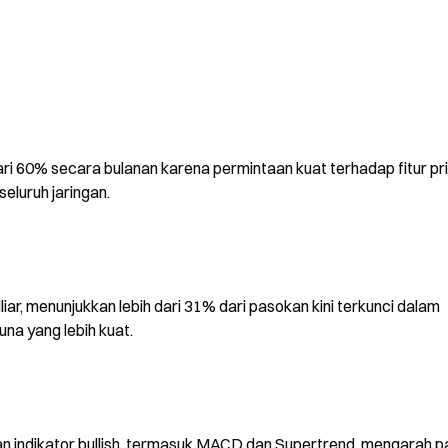
ri 60% secara bulanan karena permintaan kuat terhadap fitur priv
eluruh jaringan.
iar, menunjukkan lebih dari 31% dari pasokan kini terkunci dalam 
na yang lebih kuat.
an indikator bullish, termasuk MACD dan Supertrend, mengarah p