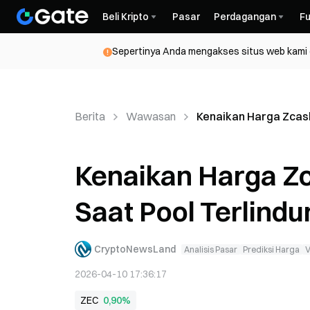
Beli Kripto
Pasar
Perdagangan
Fu
Sepertinya Anda mengakses situs web kami da
Berita
Wawasan
Kenaikan Harga Zcas
Kenaikan Harga Z
Saat Pool Terlind
CryptoNewsLand
Analisis Pasar
Prediksi Harga
V
2026-04-10 17:36:17
ZEC
0,90%