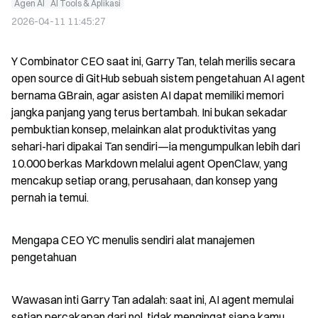
Agen AI
AI Tools & Aplikasi
2026-04-11 11:45:27
Y Combinator CEO saat ini, Garry Tan, telah merilis secara 
open source di GitHub sebuah sistem pengetahuan AI agent 
bernama GBrain, agar asisten AI dapat memiliki memori 
jangka panjang yang terus bertambah. Ini bukan sekadar 
pembuktian konsep, melainkan alat produktivitas yang 
sehari-hari dipakai Tan sendiri—ia mengumpulkan lebih dari 
10.000 berkas Markdown melalui agent OpenClaw, yang 
mencakup setiap orang, perusahaan, dan konsep yang 
pernah ia temui.
Mengapa CEO YC menulis sendiri alat manajemen 
pengetahuan
Wawasan inti Garry Tan adalah: saat ini, AI agent memulai 
setiap percakapan dari nol, tidak mengingat siapa kamu, 