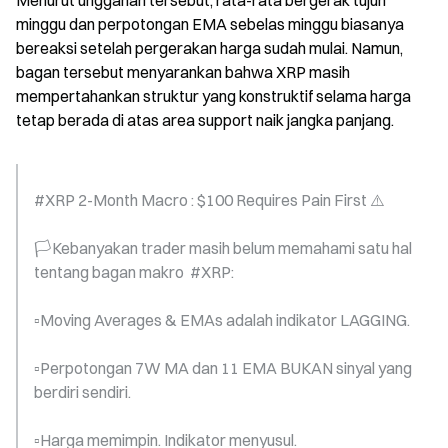
Menurut unggahan tersebut, rata-rata bergerak tujuh 
minggu dan perpotongan EMA sebelas minggu biasanya 
bereaksi setelah pergerakan harga sudah mulai. Namun, 
bagan tersebut menyarankan bahwa XRP masih 
mempertahankan struktur yang konstruktif selama harga 
tetap berada di atas area support naik jangka panjang.
#XRP 2-Month Macro : $100 Requires Pain First ⚠️
🏳️Kebanyakan trader masih belum memahami satu hal 
tentang bagan makro  #XRP:
▫️Moving Averages & EMAs adalah indikator LAGGING.
▫️Perpotongan 7W MA dan 11 EMA BUKAN sinyal yang 
berdiri sendiri.
▫️Harga memimpin. Indikator menyusul.