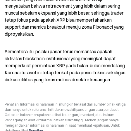
menyatakan bahwa retracement yang lebih dalam sering 
muncul sebelum ekspansi yang lebih besar, sehingga trader 
tetap fokus pada apakah XRP bisa mempertahankan 
support dan memicu breakout menuju zona Fibonacci yang 
diproyeksikan.
Sementara itu, pelaku pasar terus memantau apakah 
aktivitas blockchain institusional yang meningkat dapat 
memperkuat permintaan XRP pada bulan-bulan mendatang. 
Karena itu, aset ini tetap terikat pada posisi teknis sekaligus 
diskusi utilitas yang terus meluas di sektor keuangan
Penafian: Informasi di halaman ini mungkin berasal dari sumber pihak ketiga
dan hanya untuk referensi. Ini tidak mewakili pandangan atau pendapat
Gate dan bukan merupakan nasihat keuangan, investasi, atau hukum.
Perdagangan aset virtual melibatkan risiko tinggi. Mohon jangan hanya
mengandalkan informasi di halaman ini saat membuat keputusan. Untuk
detailnya, lihat
Penafian
.