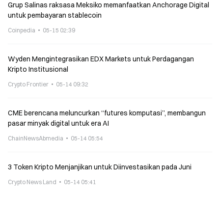
Grup Salinas raksasa Meksiko memanfaatkan Anchorage Digital
untuk pembayaran stablecoin
Coinpedia
05-15 02:39
Wyden Mengintegrasikan EDX Markets untuk Perdagangan
Kripto Institusional
Crypto Frontier
05-14 09:32
CME berencana meluncurkan “futures komputasi”, membangun
pasar minyak digital untuk era AI
ChainNewsAbmedia
05-14 05:54
3 Token Kripto Menjanjikan untuk Diinvestasikan pada Juni
Crypto News Land
05-14 05:41