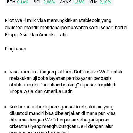
ETH
0,14%
SOL
2,89%
AVAX
1,28%
XLM
2,10%
Pilot WeFi milik Visa memungkinkan stablecoin yang 
dikustodi mandiri mendanai pembayaran kartu sehari-hari di 
Eropa, Asia, dan Amerika Latin.
Ringkasan
Visa bermitra dengan platform DeFi-native WeFi untuk 
melakukan uji coba layanan pembayaran berbasis 
stablecoin dan "on-chain banking" di pasar terpilih di 
Eropa, Asia, dan Amerika Latin.
Kolaborasi ini bertujuan agar saldo stablecoin yang 
dikustodi mandiri bisa dibelanjakan di mana pun Visa 
diterima, dengan WeFi berperan sebagai lapisan 
orkestrasi yang menghubungkan DeFi dengan jalur 
pembayaran yang teregulasi.