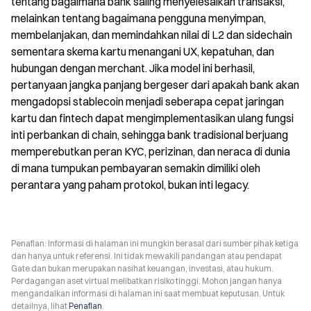
tentang bagaimana bank saling menyelesaikan transaksi, 
melainkan tentang bagaimana pengguna menyimpan, 
membelanjakan, dan memindahkan nilai di L2 dan sidechain 
sementara skema kartu menangani UX, kepatuhan, dan 
hubungan dengan merchant. Jika model ini berhasil, 
pertanyaan jangka panjang bergeser dari apakah bank akan 
mengadopsi stablecoin menjadi seberapa cepat jaringan 
kartu dan fintech dapat mengimplementasikan ulang fungsi 
inti perbankan di chain, sehingga bank tradisional berjuang 
memperebutkan peran KYC, perizinan, dan neraca di dunia 
di mana tumpukan pembayaran semakin dimiliki oleh 
perantara yang paham protokol, bukan inti legacy.
Penafian: Informasi di halaman ini mungkin berasal dari sumber pihak ketiga
dan hanya untuk referensi. Ini tidak mewakili pandangan atau pendapat
Gate dan bukan merupakan nasihat keuangan, investasi, atau hukum.
Perdagangan aset virtual melibatkan risiko tinggi. Mohon jangan hanya
mengandalkan informasi di halaman ini saat membuat keputusan. Untuk
detailnya, lihat
Penafian
.