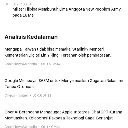
05-17 06:01
Militer Filipina Membunuh Lima Anggota New People's Army
pada 16 Mei
Analisis Kedalaman
Mengapa Taiwan tidak bisa memakai Starlink? Menteri
Kementerian Digital Lin Yi-jing: Tertahan oleh pembatasan
kepemilikan saham investor asing dalam Pasal 36 dari 《Undang-
ChainNewsAbmedia
05-16 13:34
Undang Manajemen Telekomunikasi》
Google Membayar $68M untuk Menyelesaikan Gugatan Rekaman
Tanpa Otorisasi
Crypto Frontier
05-16 07:11
OpenAI Berencana Menggugat Apple: Integrasi ChatGPT Kurang
Memuaskan, Kolaborasi Raksasa Teknologi Gagal Berlanjut
ChainNewsAbmedia
05-15 07:44