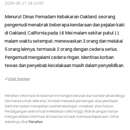
2026-05-17 18:14:00
Menurut Dinas Pemadam Kebakaran Oakland, seorang 
pengemudi menabrak beberapa kendaraan dan pejalan kaki 
di Oakland, California pada 16 Mei malam sekitar pukul 11 
malam waktu setempat, menewaskan 3 orang dan melukai 
5 orang lainnya, termasuk 2 orang dengan cedera serius. 
Pengemudi mengalami cedera ringan. Identitas korban 
tewas dan penyebab kecelakaan masih dalam penyelidikan.
Lihat Sumber
Penafian: Informasi di halaman ini mungkin berasal dari sumber pihak ketiga
dan hanya untuk referensi. Ini tidak mewakili pandangan atau pendapat
Gate dan bukan merupakan nasihat keuangan, investasi, atau hukum.
Perdagangan aset virtual melibatkan risiko tinggi. Mohon jangan hanya
mengandalkan informasi di halaman ini saat membuat keputusan. Untuk
detailnya, lihat
Penafian
.