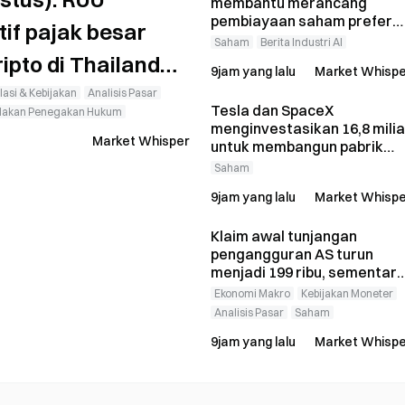
membantu merancang
pembiayaan saham prefere
if pajak besar
senilai US$15 miliar
Saham
Berita Industri AI
ipto di Thailand
9jam yang lalu
Market Whispe
ntungan modal
asi & Kebijakan
Analisis Pasar
Tesla dan SpaceX
dakan Penegakan Hukum
menginvestasikan 16,8 milia
Market Whisper
untuk membangun pabrik
wafer Terafab; Intel
Saham
mengonfirmasi akan
9jam yang lalu
Market Whispe
bergabung.
Klaim awal tunjangan
pengangguran AS turun
menjadi 199 ribu, sementar
Bitcoin menghapus kenaika
Ekonomi Makro
Kebijakan Moneter
sebelumnya dan
Analisis Pasar
Saham
diperdagangkan di level
9jam yang lalu
Market Whispe
$64.312.