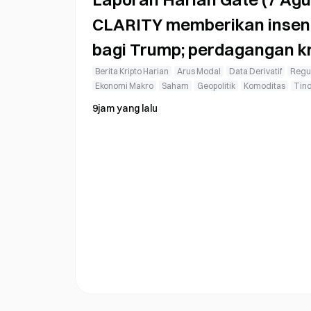
CLARITY memberikan insent
bagi Trump; perdagangan kr
dibebaskan dari pajak keu
Berita Kripto Harian
Arus Modal
Data Derivatif
Regul
Ekonomi Makro
Saham
Geopolitik
Komoditas
Tin
9jam yang lalu