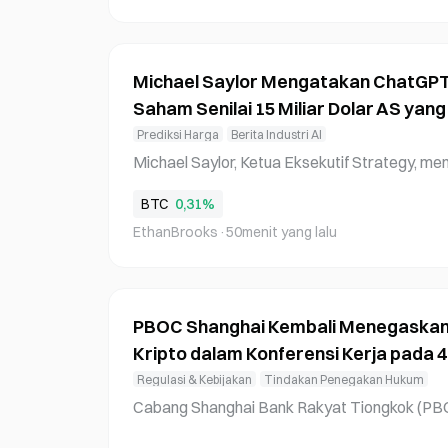
ai peluang membeli pada harga yang lebih re
dukung pandangan ini, dengan menyebut eksp
er dan perjanjian pasokan jangka panjang seb
Michael Saylor Mengatakan ChatG
Saham Senilai 15 Miliar Dolar AS yang
Prediksi Harga
Berita Industri AI
Michael Saylor, Ketua Eksekutif Strategy, 
n ChatGPT untuk membantu merancang saham
BTC
0,31%
coin, yang menghimpun lebih dari 15 miliar do
EthanBrooks
·
50menit yang lalu
but. Berbicara dengan Steven Bartlett di The
takan instrumen yang dibantu AI itu, yang dis
euangan yang belum pernah dibangun siapa p
025, Strategy telah memiliki sekitar 30 miliar
PBOC Shanghai Kembali Menegaskan
Kripto dalam Konferensi Kerja pada 
Regulasi & Kebijakan
Tindakan Penegakan Hukum
Cabang Shanghai Bank Rakyat Tiongkok (PB
erja paruh kedua 2026 pada 4 Agustus, mene