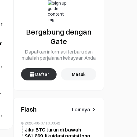
n
r
Bergabung dengan
Gate
r
Dapatkan informasi terbaru dan
mulailah perjalanan kekayaan Anda
r
Daftar
Masuk
a
n
Flash
Lainnya
r
2026-08-07 10:33:42
Jika BTC turun di bawah
$61.669, likuidasi posisi long di