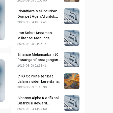
2026-08-05 01:06:50
CSAM; Durov
membantahnya dan
Cloudflare Meluncurkan
mengatakan bahwa
Dompet Agen AI untuk
Telegram mengalami
Memungkinkan
2026-08-04 15:37:45
“serangan keamanan”
Pembayaran API secara
Otonom pada 4 Agustus
Iran Sebut Ancaman
Militer AS Menunda
Kesepakatan Terkait
2026-08-05 04:35:14
Selat Hormuz dengan
Oman pada 5 Agustus
Binance Meluncurkan 10
Pasangan Perdagangan
bStocks Hari Ini Pukul
2026-08-05 02:33:45
20.00 UTC+8,
Menawarkan Biaya Maker
CTO Coinkite terlibat
Nol
dalam insiden kerentanan
Coldcard yang memicu
2026-08-05 01:13:30
empat gelombang
serangan dan
Binance Alpha Klarifikasi
mengakibatkan kerugian
Distribusi Reward
sebesar US$114 juta.
MarsCoin: Reward
2026-08-04 14:27:50