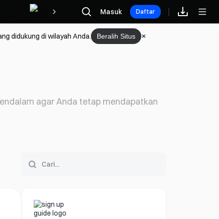
Hadiah
Masuk
Daftar
ang didukung di wilayah Anda.
Beralih Situs
s mendalam agar Anda tetap mendapatkan