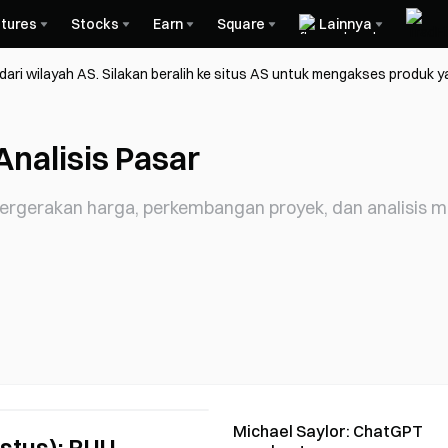
tures
Stocks
Earn
Square
Lainnya
ri wilayah AS. Silakan beralih ke situs AS untuk mengakses produk y
Analisis Pasar
 pergerakan harga, perkembangan proyek, dan analisi
Michael Saylor: ChatGPT
stus): RUU