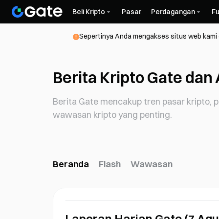
Beli Kripto
Pasar
Perdagangan
Fu
Sepertinya Anda mengakses situs web kami da
Berita Kripto Gate dan 
Berita Gate mencakup tren pasar kripto,
wawasan kripto yang penting.
Beranda
Flash
Wawasan
Laporan Harian Gate (7 Agu