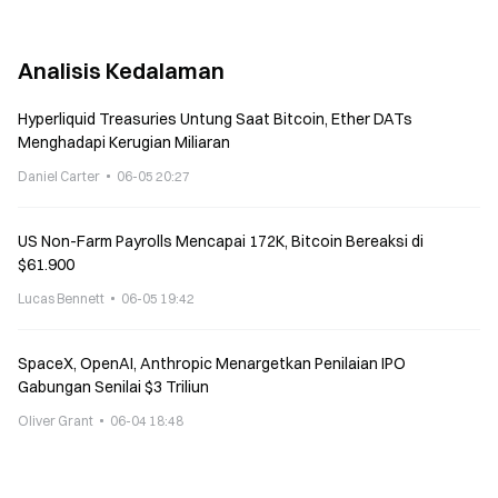
Analisis Kedalaman
Hyperliquid Treasuries Untung Saat Bitcoin, Ether DATs
Menghadapi Kerugian Miliaran
Daniel Carter
06-05 20:27
US Non-Farm Payrolls Mencapai 172K, Bitcoin Bereaksi di
$61.900
Lucas Bennett
06-05 19:42
SpaceX, OpenAI, Anthropic Menargetkan Penilaian IPO
Gabungan Senilai $3 Triliun
Oliver Grant
06-04 18:48