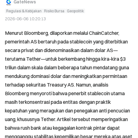
GateNews
Regulasi & Kebijakan
Risiko Bursa
Geopolitik
2026-06-06 10:20:13
Menurut Bloomberg, dilaporkan melalui ChainCatcher, 
pemerintah AS bertaruh pada stablecoin yang diterbitkan 
secara privat dan didenominasikan dalam dolar AS—
terutama Tether—untuk berkembang hingga kira-kira $3 
triliun dalam skala dalam beberapa tahun mendatang guna 
mendukung dominasi dolar dan meningkatkan permintaan 
terhadap sekuritas Treasury AS. Namun, analisis 
Bloomberg menyoroti bahwa penerbit stablecoin utama 
masih terkonsentrasi pada entitas dengan praktik 
kepatuhan yang meragukan dan penegakan anti pencucian 
uang, khususnya Tether. Artikel tersebut memperingatkan 
bahwa rush bank atau kegagalan kontrak pintar dapat 
mengganggu stabilitas kepemilikan besar mereka atas aset 