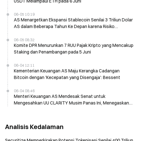
USDT Melampaui ETH pada 6 Juni
06-05 10:19
AS Menargetkan Ekspansi Stablecoin Senilai 3 Triliun Dolar
AS dalam Beberapa Tahun Ke Depan karena Risiko
Kepatuhan Tether Makin Mengemuka
06-05 08:32
Komite DPR Menurunkan 7 RUU Pajak Kripto yang Mencakup
Staking dan Penambangan pada 5 Juni
06-04 12:11
Kementerian Keuangan AS Maju Kerangka Cadangan
Bitcoin dengan 'Kecepatan yang Disengaja': Bessent
06-04 08:46
Menteri Keuangan AS Mendesak Senat untuk
Mengesahkan UU CLARITY Musim Panas Ini, Menegaskan
Rencana Cadangan Bitcoin
Analisis Kedalaman
Securitize Memperkirakan Potensi Tokenisasi Senilai 400 Triliun