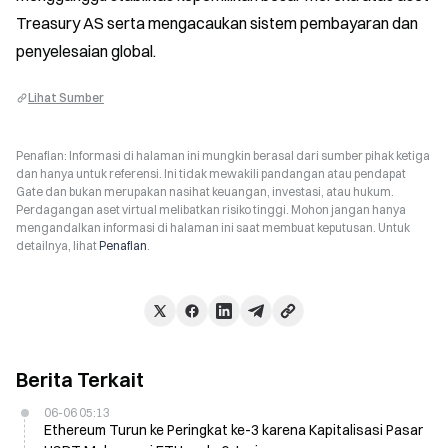
Treasury AS serta mengacaukan sistem pembayaran dan 
penyelesaian global.
Lihat Sumber
Penafian: Informasi di halaman ini mungkin berasal dari sumber pihak ketiga
dan hanya untuk referensi. Ini tidak mewakili pandangan atau pendapat
Gate dan bukan merupakan nasihat keuangan, investasi, atau hukum.
Perdagangan aset virtual melibatkan risiko tinggi. Mohon jangan hanya
mengandalkan informasi di halaman ini saat membuat keputusan. Untuk
detailnya, lihat
Penafian
.
Berita Terkait
06-06 05:13
Ethereum Turun ke Peringkat ke-3 karena Kapitalisasi Pasar