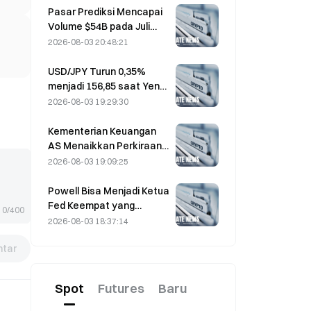
berbalik arah
Pasar Prediksi Mencapai
Volume $54B pada Juli
karena Piala Dunia
2026-08-03 20:48:21
Mendorong Perdagangan
USD/JPY Turun 0,35%
menjadi 156,85 saat Yen
Menguat pada
2026-08-03 19:29:30
Perdagangan Awal Asia
Kementerian Keuangan
AS Menaikkan Perkiraan
Peminjaman Q3 Menjadi
2026-08-03 19:09:25
$739 Miliar
Powell Bisa Menjadi Ketua
Fed Keempat yang
0/400
Menyelesaikan Masa
2026-08-03 18:37:14
Jabatan Penuh 14 Tahun
tar
Jika Ia Menjabat Hingga
Januari 2028
Spot
Futures
Baru