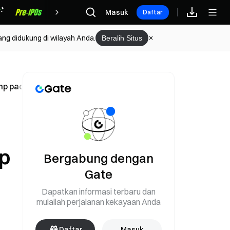
Hadiah
Masuk
Daftar
ang didukung di wilayah Anda.
Beralih Situs
mp pada Mei
p
Bergabung dengan
Gate
Dapatkan informasi terbaru dan
mulailah perjalanan kekayaan Anda
Daftar
Masuk