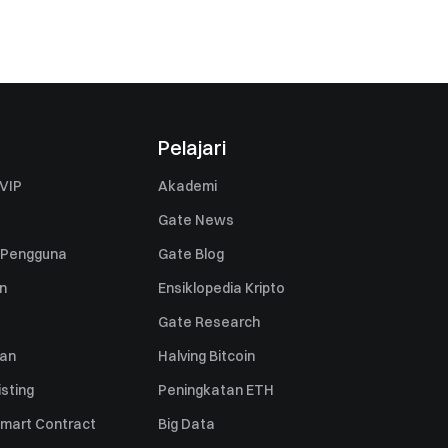
Pelajari
VIP
Akademi
Gate News
 Pengguna
Gate Blog
n
Ensiklopedia Kripto
Gate Research
uan
Halving Bitcoin
sting
Peningkatan ETH
mart Contract
Big Data