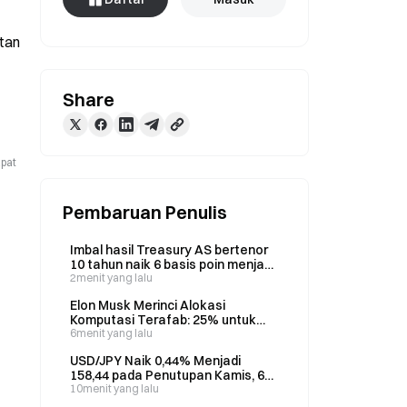
tan 
Share
apat
Pembaruan Penulis
Imbal hasil Treasury AS bertenor
10 tahun naik 6 basis poin menjadi
4,6757% akibat aksi di Selat Iran
2menit yang lalu
Elon Musk Merinci Alokasi
Komputasi Terafab: 25% untuk
Tesla Optimus, 75% untuk AI
6menit yang lalu
SpaceX saat Proyek Texas Senilai
USD/JPY Naik 0,44% Menjadi
US$16,8 Miliar Berlanjut
158,44 pada Penutupan Kamis, 6
Agustus
10menit yang lalu