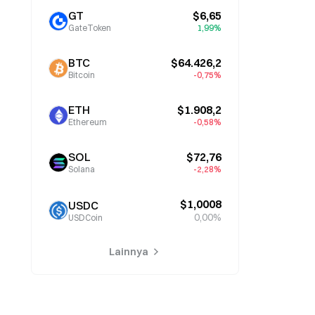
GT
$6,65
GateToken
1,99%
BTC
$64.426,2
Bitcoin
-0,75%
ETH
$1.908,2
Ethereum
-0,58%
SOL
$72,76
Solana
-2,28%
$1,0008
USDC
0,00%
USDCoin
Lainnya