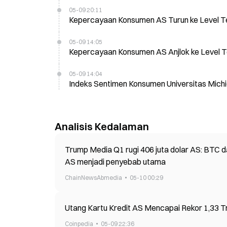
05-09 20:11
Kepercayaan Konsumen AS Turun ke Level T
05-09 14:05
Kepercayaan Konsumen AS Anjlok ke Level 
05-09 14:04
Indeks Sentimen Konsumen Universitas Michi
Analisis Kedalaman
Trump Media Q1 rugi 406 juta dolar AS: BTC da
AS menjadi penyebab utama
ChainNewsAbmedia
05-10 00:29
Utang Kartu Kredit AS Mencapai Rekor 1,33 Tr
Coinpedia
05-09 22:36