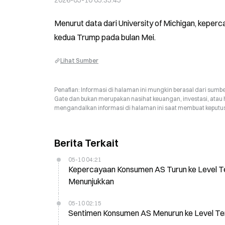
2026-05-10 05:35:45
Menurut data dari University of Michigan, keper
kedua Trump pada bulan Mei.
Lihat Sumber
Penafian: Informasi di halaman ini mungkin berasal dari sumbe
Gate dan bukan merupakan nasihat keuangan, investasi, atau 
mengandalkan informasi di halaman ini saat membuat keputusa
Berita Terkait
05-10 04:21
Kepercayaan Konsumen AS Turun ke Level T
Menunjukkan
05-10 02:15
Sentimen Konsumen AS Menurun ke Level T