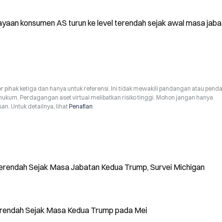
cayaan konsumen AS turun ke level terendah sejak awal masa jaba
r pihak ketiga dan hanya untuk referensi. Ini tidak mewakili pandangan atau pend
hukum. Perdagangan aset virtual melibatkan risiko tinggi. Mohon jangan hanya
n. Untuk detailnya, lihat
Penafian
.
erendah Sejak Masa Jabatan Kedua Trump, Survei Michigan
erendah Sejak Masa Kedua Trump pada Mei