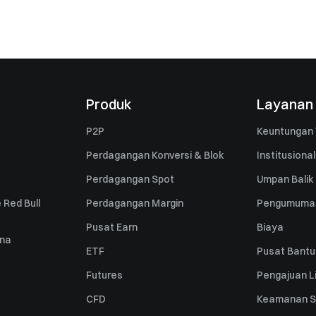
Produk
Layanan
P2P
Keuntungan 
Perdagangan Konversi & Blok
Institusional
Perdagangan Spot
Umpan Balik
 Red Bull
Perdagangan Margin
Pengumuma
Pusat Earn
Biaya
una
ETF
Pusat Bant
Futures
Pengajuan Li
CFD
Keamanan S