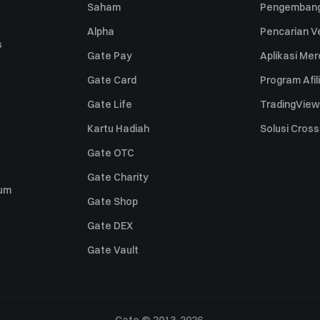
Saham
Pengembang
Alpha
Pencarian Ve
s
Gate Pay
Aplikasi Me
Gate Card
Program Afil
Gate Life
TradingView
Kartu Hadiah
Solusi Cros
Gate OTC
Gate Charity
um
Gate Shop
Gate DEX
Gate Vault