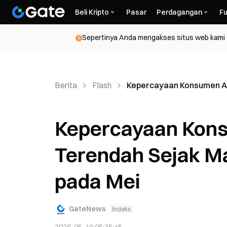
Beli Kripto
Pasar
Perdagangan
Fu
Sepertinya Anda mengakses situs web kami da
Berita
Flash
Kepercayaan Konsumen AS
Kepercayaan Kons
Terendah Sejak M
pada Mei
GateNews
Indeks