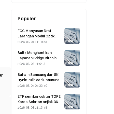
Populer
i
FCC Menyusun Draf
Larangan Modul Optik
Pusat Data dari Tiongkok;
2026-08-04 11:19:53
Xinyuan Berpotensi
Terdampak pada 27%
Boltz Menghentikan
Pangsa Pasarnya
Layanan Bridge Bitcoin
Tanpa Batas Setelah
2026-08-03 21:04:31
Serangan Berbantuan AI
Saham Samsung dan SK
ar
Hynix Pulih dari Penurunan
5% Berkat Pembelian oleh
2026-08-04 07:33:40
Investor Ritel
ETF semikonduktor TOP2
Korea Selatan anjlok 36%
dalam sebulan terakhir
2026-08-03 21:13:48
karena arus masuk