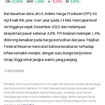
ON
22,00%
MAY
1,08%
4
-5,23%
IN
3,05%
Berdasarkan data Jin10, Indeks Harga Produsen (PPI) AS 
April naik 6% year-over-year pada 14 Mei, mencapai level 
tertingginya sejak Desember 2022 dan melampaui 
ekspektasi pasar sebesar 4,9%. PPI bulanan melonjak 1,4%, 
didorong kenaikan pada harga komoditas dan jasa. Pejabat 
Federal Reserve mencatat bahwa kesabaran terhadap 
inflasi semakin menipis, dengan suku bunga berpotensi 
tetap tinggi untuk jangka waktu yang panjang.
Lihat Sumber
Penafian: Informasi di halaman ini mungkin berasal dari sumber pihak ketiga
dan hanya untuk referensi. Ini tidak mewakili pandangan atau pendapat
Gate dan bukan merupakan nasihat keuangan, investasi, atau hukum.
Perdagangan aset virtual melibatkan risiko tinggi. Mohon jangan hanya
mengandalkan informasi di halaman ini saat membuat keputusan. Untuk