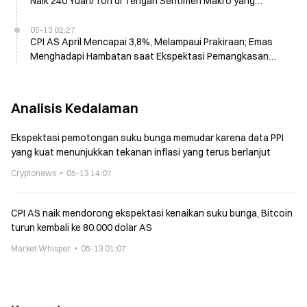
Naik 240 Yuan/Ton di Tengah Sentimen Makro yang
Berhati-hati
05-13 02:27
CPI AS April Mencapai 3,8%, Melampaui Prakiraan; Emas
Menghadapi Hambatan saat Ekspektasi Pemangkasan
Suku Bunga Memudar
Analisis Kedalaman
Ekspektasi pemotongan suku bunga memudar karena data PPI
yang kuat menunjukkan tekanan inflasi yang terus berlanjut
Cryptonews
05-13 14:07
CPI AS naik mendorong ekspektasi kenaikan suku bunga, Bitcoin
turun kembali ke 80.000 dolar AS
Market Whisper
05-13 01:07