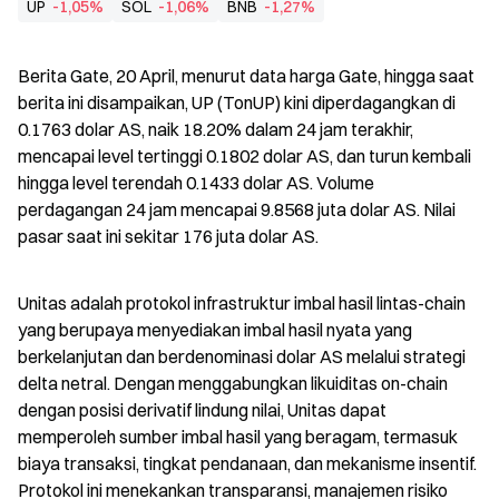
UP
-1,05%
SOL
-1,06%
BNB
-1,27%
Berita Gate, 20 April, menurut data harga Gate, hingga saat 
berita ini disampaikan, UP (TonUP) kini diperdagangkan di 
0.1763 dolar AS, naik 18.20% dalam 24 jam terakhir, 
mencapai level tertinggi 0.1802 dolar AS, dan turun kembali 
hingga level terendah 0.1433 dolar AS. Volume 
perdagangan 24 jam mencapai 9.8568 juta dolar AS. Nilai 
pasar saat ini sekitar 176 juta dolar AS.
Unitas adalah protokol infrastruktur imbal hasil lintas-chain 
yang berupaya menyediakan imbal hasil nyata yang 
berkelanjutan dan berdenominasi dolar AS melalui strategi 
delta netral. Dengan menggabungkan likuiditas on-chain 
dengan posisi derivatif lindung nilai, Unitas dapat 
memperoleh sumber imbal hasil yang beragam, termasuk 
biaya transaksi, tingkat pendanaan, dan mekanisme insentif. 
Protokol ini menekankan transparansi, manajemen risiko 