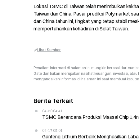
Lokasi TSMC di Taiwan telah menimbulkan kekhawa
Taiwan dan China. Pasar prediksi Polymarket saat
dan China tahun ini, tingkat yang tetap stabil m
mempertahankan kehadiran di Selat Taiwan.
Lihat Sumber
Penafian: Informasi di halaman ini mungkin berasal dari sumbe
Gate dan bukan merupakan nasihat keuangan, investasi, atau 
mengandalkan informasi di halaman ini saat membuat keputusa
Berita Terkait
04-20 04:41
TSMC Berencana Produksi Massal Chip 1,4nm
04-17 05:01
Ganfeng Lithium Berbalik Menghasilkan Laba