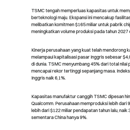
TSMC tengah memperluas kapasitas untuk mempr
berteknologi maju. Ekspansi ini mencakup fasilita
melibatkan komitmen $165 miliar untuk pabrik chip 
meningkatkan volume produksi pada tahun 2027 
Kinerja perusahaan yang kuat telah mendorong kap
melampaui kapitalisasi pasar Inggris sebesar $4,
di dunia. TSMC menyumbang 45% dari total nilai 
mencapai rekor tertinggi sepanjang masa. Indeks
Inggris naik 6,1%.
Kapasitas manufaktur canggih TSMC dipesan hin
Qualcomm. Perusahaan memproduksi lebih dari 9
lebih dari $122 miliar pendapatan tahun lalu, n
sementara China hanya 9%.