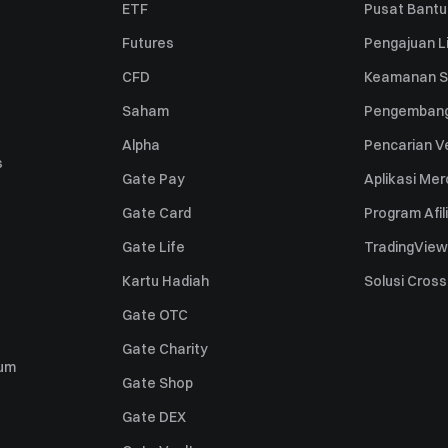
ETF
Pusat Bant
Futures
Pengajuan Li
CFD
Keamanan S
Saham
Pengembang
Alpha
Pencarian Ve
s
Gate Pay
Aplikasi Me
Gate Card
Program Afil
Gate Life
TradingView
Kartu Hadiah
Solusi Cros
Gate OTC
Gate Charity
um
Gate Shop
Gate DEX