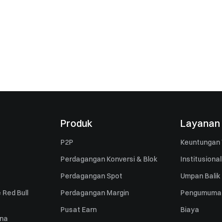
Produk
Layanan
P2P
Keuntungan 
Perdagangan Konversi & Blok
Institusional
Perdagangan Spot
Umpan Balik
 Red Bull
Perdagangan Margin
Pengumuma
Pusat Earn
Biaya
una