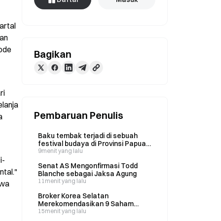
rtal 
an 
ode 
Bagikan
i 
lanja 
Pembaruan Penulis
 
Baku tembak terjadi di sebuah
festival budaya di Provinsi Papua,
Indonesia, pada 8 Agustus
9menit yang lalu
i-
Senat AS Mengonfirmasi Todd
al." 
Blanche sebagai Jaksa Agung
11menit yang lalu
wa 
Broker Korea Selatan
Merekomendasikan 9 Saham
untuk Strategi Short Covering
15menit yang lalu
saat Pasar Pulih setelah