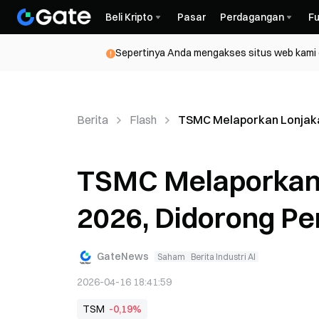
Beli Kripto
Pasar
Perdagangan
Fu
Sepertinya Anda mengakses situs web kami da
Berita
Flash
TSMC Melaporkan Lonjakan
TSMC Melaporkan 
2026, Didorong Pe
GateNews
Saham
Berita Industri AI
2026-04-16 18:41:59
TSM
-0,19%