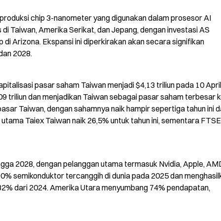
oduksi chip 3-nanometer yang digunakan dalam prosesor AI 
s di Taiwan, Amerika Serikat, dan Jepang, dengan investasi AS 
di Arizona. Ekspansi ini diperkirakan akan secara signifikan 
dan 2028.
italisasi pasar saham Taiwan menjadi $4,13 triliun pada 10 April,
09 triliun dan menjadikan Taiwan sebagai pasar saham terbesar ke
pasar Taiwan, dengan sahamnya naik hampir sepertiga tahun ini d
 utama Taiex Taiwan naik 26,5% untuk tahun ini, sementara FTSE
gga 2028, dengan pelanggan utama termasuk Nvidia, Apple, AMD
0% semikonduktor tercanggih di dunia pada 2025 dan menghasilk
aik 32% dari 2024. Amerika Utara menyumbang 74% pendapatan, 