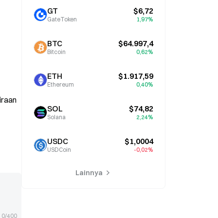
GT
$6,72
GateToken
1,97%
BTC
$64.997,4
Bitcoin
0,62%
ETH
$1.917,59
Ethereum
0,40%
iraan
SOL
$74,82
Solana
2,24%
USDC
$1,0004
USDCoin
-0,02%
Lainnya
0/400