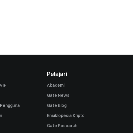
Pelajari
VIP
Akademi
Gate News
 Pengguna
Gate Blog
n
Ensiklopedia Kripto
Gate Research