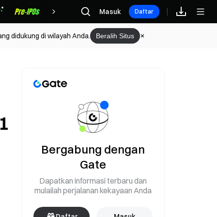
Hadiah
Masuk
Daftar
ang didukung di wilayah Anda.
Beralih Situs
1
Bergabung dengan
Gate
Dapatkan informasi terbaru dan
mulailah perjalanan kekayaan Anda
Daftar
Masuk