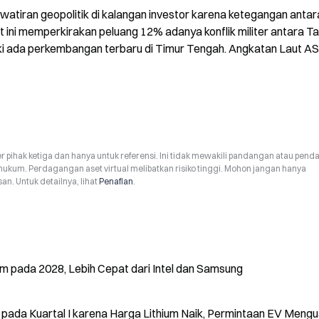
tiran geopolitik di kalangan investor karena ketegangan antara
 ini memperkirakan peluang 12% adanya konflik militer antara Ta
eski ada perkembangan terbaru di Timur Tengah. Angkatan Laut AS 
r pihak ketiga dan hanya untuk referensi. Ini tidak mewakili pandangan atau pend
hukum. Perdagangan aset virtual melibatkan risiko tinggi. Mohon jangan hanya
n. Untuk detailnya, lihat
Penafian
.
 pada 2028, Lebih Cepat dari Intel dan Samsung
 pada Kuartal I karena Harga Lithium Naik, Permintaan EV Mengu