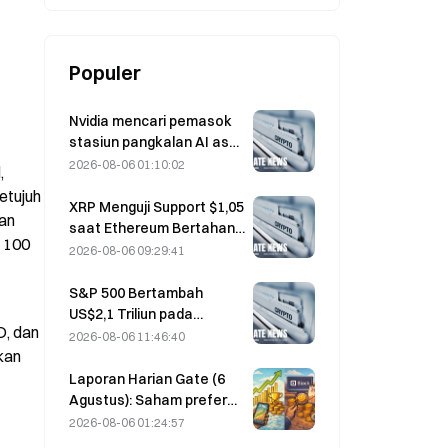
Penurunan 40%
Populer
Nvidia mencari pemasok
stasiun pangkalan AI asal
Tiongkok untuk
2026-08-06 01:10:02
 
peluncuran jaringan 6G
tujuh 
XRP Menguji Support $1,05
an 
saat Ethereum Bertahan
 100 
di $1.908 di Tengah
2026-08-06 09:29:41
Volume Tipis
S&P 500 Bertambah
US$2,1 Triliun pada
, dan 
Agustus, Naik 3,12%,
2026-08-06 11:46:40
an 
Sementara Bitcoin Hanya
Naik 2%
Laporan Harian Gate (6
Agustus): Saham preferen
STRC milik Strategy
2026-08-06 01:24:57
mengalami rebound kuat;