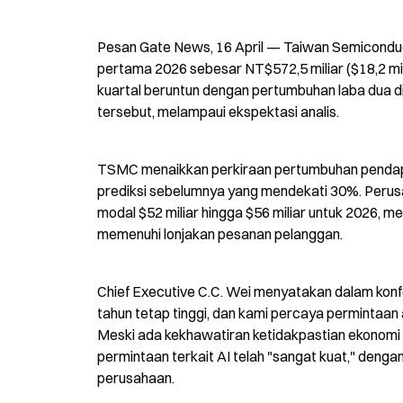
Pesan Gate News, 16 April — Taiwan Semiconduc
pertama 2026 sebesar NT$572,5 miliar ($18,2 mil
kuartal beruntun dengan pertumbuhan laba dua di
tersebut, melampaui ekspektasi analis.
TSMC menaikkan perkiraan pertumbuhan pendapatan
prediksi sebelumnya yang mendekati 30%. Perusa
modal $52 miliar hingga $56 miliar untuk 2026, m
memenuhi lonjakan pesanan pelanggan.
Chief Executive C.C. Wei menyatakan dalam konf
tahun tetap tinggi, dan kami percaya permintaan
Meski ada kekhawatiran ketidakpastian ekonomi
permintaan terkait AI telah "sangat kuat," dengan
perusahaan.