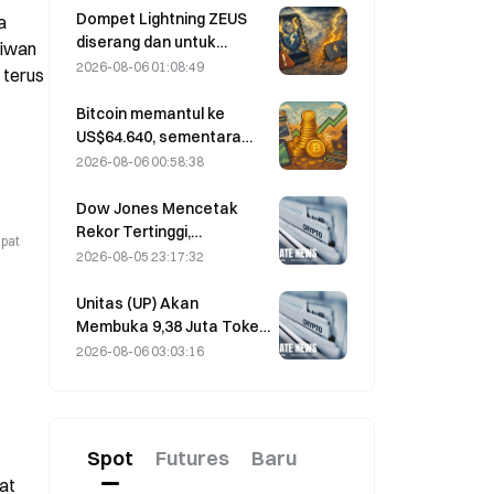
Block menaikkan
Dompet Lightning ZEUS
 
ekspektasi kinerjanya
diserang dan untuk
iwan 
untuk tahun penuh 2026
sementara offline; pihak
2026-08-06 01:08:49
terus 
resmi menyatakan bahwa
dana pengguna tidak
Bitcoin memantul ke
hilang.
US$64.640, sementara
kerentanan Coldcard
2026-08-06 00:58:38
mendorong jumlah
dompet aktif ke level
Dow Jones Mencetak
tertinggi dalam tiga bulan
Rekor Tertinggi,
apat
Memperpanjang Reli
2026-08-05 23:17:32
Selama Lima Hari dalam
Perdagangan Semalam;
Unitas (UP) Akan
Investasi AI Mendorong
Membuka 9,38 Juta Token
Kenaikan
Senilai 3,18 Juta Dolar AS
2026-08-06 03:03:16
pada 13 Agustus
Spot
Futures
Baru
at