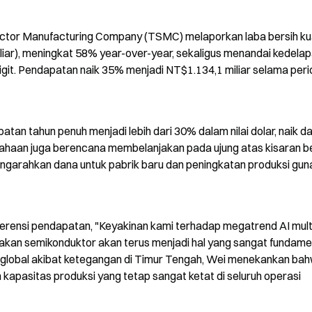
tor Manufacturing Company (TSMC) melaporkan laba bersih kua
iar), meningkat 58% year-over-year, sekaligus menandai kedelap
git. Pendapatan naik 35% menjadi NT$1.134,1 miliar selama peri
 tahun penuh menjadi lebih dari 30% dalam nilai dolar, naik dar
haan juga berencana membelanjakan pada ujung atas kisaran be
engarahkan dana untuk pabrik baru dan peningkatan produksi guna
erensi pendapatan, "Keyakinan kami terhadap megatrend AI mult
 akan semikonduktor akan terus menjadi hal yang sangat fundament
 global akibat ketegangan di Timur Tengah, Wei menekankan bah
 kapasitas produksi yang tetap sangat ketat di seluruh operasi 