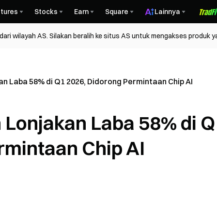
tures
Stocks
Earn
Square
Lainnya
ri wilayah AS. Silakan beralih ke situs AS untuk mengakses produk y
 Laba 58% di Q1 2026, Didorong Permintaan Chip AI
Lonjakan Laba 58% di Q
rmintaan Chip AI