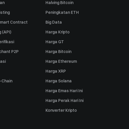
uan
Halving Bitcoin
sting
Peningkatan ETH
mart Contract
Big Data
 (API)
Harga Kripto
rifikasi
Harga GT
rchant P2P
Harga Bitcoin
iasi
Harga Ethereum
Harga XRP
s-Chain
Harga Solana
Harga Emas Hari Ini
Harga Perak Hari Ini
Konverter Kripto