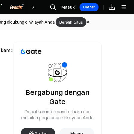
Hadiah
Masuk
Daftar
ang didukung di wilayah Anda.
Beralih Situs
embali ke 77 ribu dolar AS
Bergabung dengan
Gate
Dapatkan informasi terbaru dan
mulailah perjalanan kekayaan Anda
Daftar
Masuk