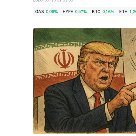
2026-05-18 01:01:05
GAS
0,06%
HYPE
0,57%
BTC
0,16%
ETH
1,