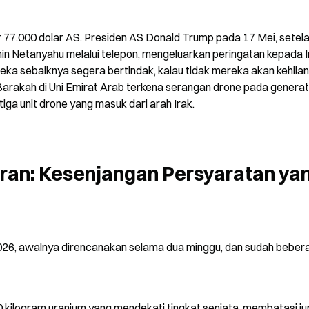
ar 77.000 dolar AS. Presiden AS Donald Trump pada 17 Mei, setela
n Netanyahu melalui telepon, mengeluarkan peringatan kepada Ir
eka sebaiknya segera bertindak, kalau tidak mereka akan kehilan
Barakah di Uni Emirat Arab terkena serangan drone pada generato
ga unit drone yang masuk dari arah Irak.
ran: Kesenjangan Persyaratan yan
2026, awalnya direncanakan selama dua minggu, dan sudah bebera
0 kilogram uranium yang mendekati tingkat senjata, membatasi ju