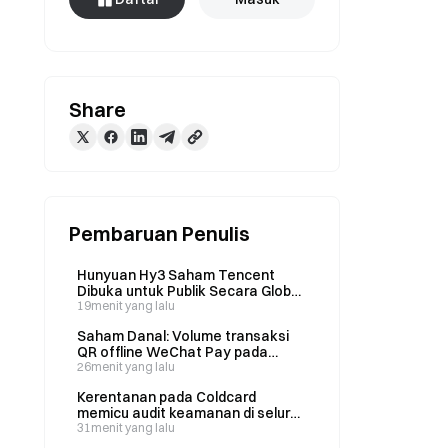
Share
Pembaruan Penulis
Hunyuan Hy3 Saham Tencent
Dibuka untuk Publik Secara Global:
Jumlah Panggilan API Mencapai 68
19menit yang lalu
Kali Lipat dari Pendahulunya
Saham Danal: Volume transaksi
dalam Sepekan sejak Peluncuran
QR offline WeChat Pay pada
paruh pertama 2026 meningkat
26menit yang lalu
62,7% dibandingkan tahun
Kerentanan pada Coldcard
sebelumnya, mencatat rekor
memicu audit keamanan di seluruh
tertinggi sepanjang masa
industri; tim merah Bitcoin
31menit yang lalu
menemukan 85 kerentanan kritis