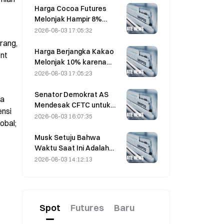
Harga Cocoa Futures
Melonjak Hampir 8%
Dalam Sehari Pada Jumat
2026-08-03 17:05:32
Terakhir, Mengejutkan
ang, 
Pelaku Pasar
Harga Berjangka Kakao
nt 
Melonjak 10% karena
Kekhawatiran Pasokan,
2026-08-03 17:05:23
Mendekati $6.000/Ton
Senator Demokrat AS
a 
Mendesak CFTC untuk
nsi 
Membatasi Produk
2026-08-03 16:07:35
bal; 
Taruhan Kebakaran Liar di
Tengah Musim Kebakaran
Musk Setuju Bahwa
Hutan Rekor
Waktu Saat Ini Adalah
Peluang Beli untuk
2026-08-03 14:12:13
SpaceX pada 3 Agustus
Spot
Futures
Baru