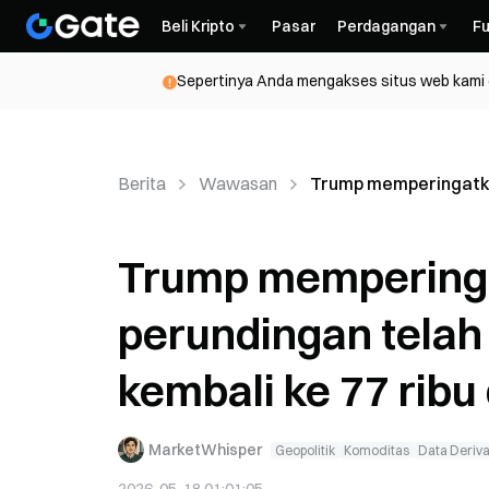
Beli Kripto
Pasar
Perdagangan
Fu
Sepertinya Anda mengakses situs web kami da
Berita
Wawasan
Trump memperingatkan
Trump memperinga
perundingan telah 
kembali ke 77 ribu
MarketWhisper
Geopolitik
Komoditas
Data Deriva