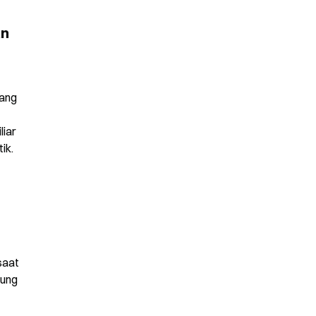
n 
ang 
iar 
ik.
aat 
ung 