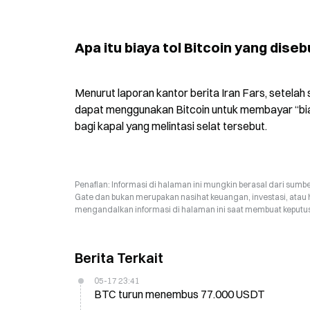
Apa itu biaya tol Bitcoin yang diseb
Menurut laporan kantor berita Iran Fars, setelah
dapat menggunakan Bitcoin untuk membayar “biay
bagi kapal yang melintasi selat tersebut.
Penafian: Informasi di halaman ini mungkin berasal dari sumbe
Gate dan bukan merupakan nasihat keuangan, investasi, atau 
mengandalkan informasi di halaman ini saat membuat keputusa
Berita Terkait
05-17 23:41
BTC turun menembus 77.000 USDT