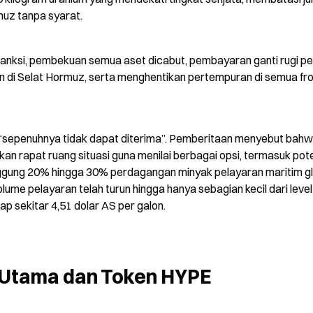
rmuz tanpa syarat.
anksi, pembekuan semua aset dicabut, pembayaran ganti rugi per
di Selat Hormuz, serta menghentikan pertempuran di semua fro
“sepenuhnya tidak dapat diterima”. Pemberitaan menyebut bahw
 rapat ruang situasi guna menilai berbagai opsi, termasuk pote
nggung 20% hingga 30% perdagangan minyak pelayaran maritim glo
lume pelayaran telah turun hingga hanya sebagian kecil dari level 
p sekitar 4,51 dolar AS per galon.
o Utama dan Token HYPE