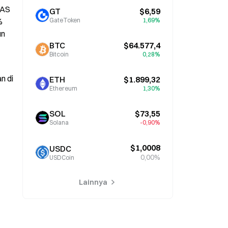
AS 
GT
$6,59
 
GateToken
1,69%
n 
BTC
$64.577,4
Bitcoin
0,28%
 di 
ETH
$1.899,32
Ethereum
1,30%
SOL
$73,55
Solana
-0,90%
$1,0008
USDC
0,00%
USDCoin
Lainnya