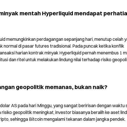
minyak mentah Hyperliquid mendapat perhatia
uid memungkinkan perdagangan sepanjang hari, menutup celah y
normal di pasar futures tradisional. Pada puncak ketika konflik 
ansaksi harian kontrak minyak Hyperliquid pernah menembus 1 mil
usi dan ritel untuk melakukan lindung nilai terhadap risiko geopolit
angan geopolitik memanas, bukan naik?
 dolar AS pada hari Minggu, yang sangat beririsan dengan waktu s
isiko geopolitik meningkat, investor biasanya beralih ke aset lind
 kripto, sehingga Bitcoin mengalami tekanan dalam jangka pendek.