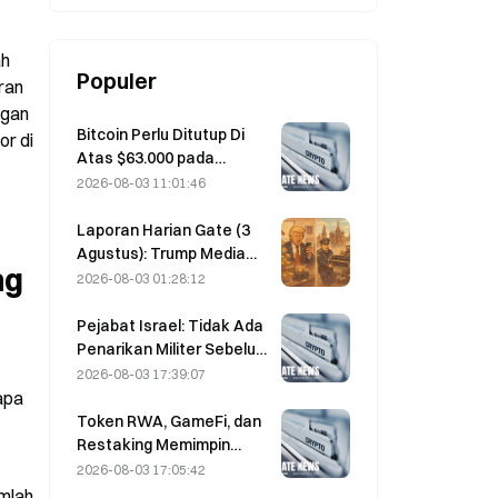
h 
Populer
an 
gan 
Bitcoin Perlu Ditutup Di
r di 
Atas $63.000 pada
Agustus untuk
2026-08-03 11:01:46
Mengonfirmasi Puncak
Pasar Bear, Riset 10x
Laporan Harian Gate (3
Mengatakan
Agustus): Trump Media
g 
membeli mahal menjual
2026-08-03 01:28:12
murah lagi, memindahkan
kembali 2.628 bitcoin;
Pejabat Israel: Tidak Ada
larangan penambangan
Penarikan Militer Sebelum
kripto di Moskow mulai
Hamas Melucuti Senjata
2026-08-03 17:39:07
berlaku pada Agustus
pa 
Token RWA, GameFi, dan
Restaking Memimpin
Kinerja Pasar pada Juli
2026-08-03 17:05:42
mlah 