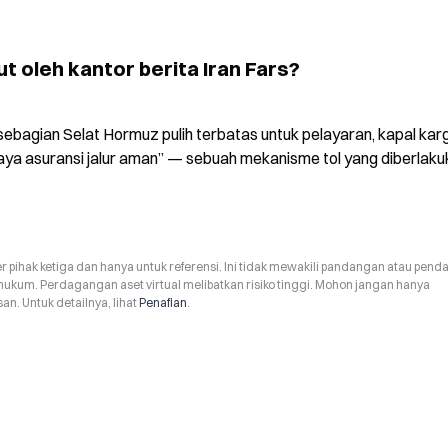
ut oleh kantor berita Iran Fars?
 sebagian Selat Hormuz pulih terbatas untuk pelayaran, kapal karg
a asuransi jalur aman” — sebuah mekanisme tol yang diberlakuk
r pihak ketiga dan hanya untuk referensi. Ini tidak mewakili pandangan atau pend
hukum. Perdagangan aset virtual melibatkan risiko tinggi. Mohon jangan hanya
n. Untuk detailnya, lihat
Penafian
.