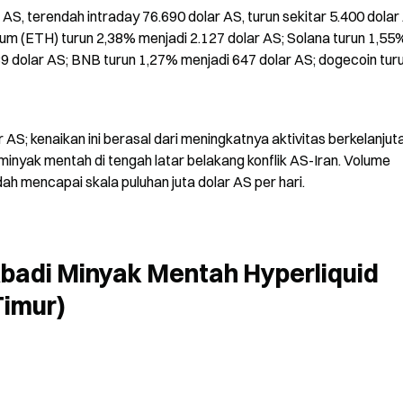
S, terendah intraday 76.690 dolar AS, turun sekitar 5.400 dolar 
eum (ETH) turun 2,38% menjadi 2.127 dolar AS; Solana turun 1,55%
9 dolar AS; BNB turun 1,27% menjadi 647 dolar AS; dogecoin turu
AS; kenaikan ini berasal dari meningkatnya aktivitas berkelanjutan
minyak mentah di tengah latar belakang konflik AS-Iran. Volume 
ah mencapai skala puluhan juta dolar AS per hari.
badi Minyak Mentah Hyperliquid 
Timur)