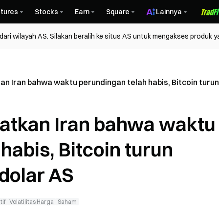
tures
Stocks
Earn
Square
Lainnya
ri wilayah AS. Silakan beralih ke situs AS untuk mengakses produk y
 Iran bahwa waktu perundingan telah habis, Bitcoin turun k
tkan Iran bahwa waktu
habis, Bitcoin turun
 dolar AS
tif
Volatilitas Harga
Saham