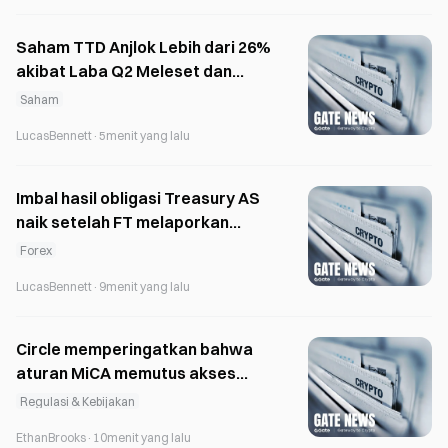
Saham TTD Anjlok Lebih dari 26%
akibat Laba Q2 Meleset dan
Panduan Q3 yang Lemah
Saham
LucasBennett
·
5menit yang lalu
Imbal hasil obligasi Treasury AS
naik setelah FT melaporkan
bahwa Warsh siap menaikkan
Forex
suku bunga pada September.
LucasBennett
·
9menit yang lalu
Circle memperingatkan bahwa
aturan MiCA memutus akses
pengguna UE ke stablecoin
Regulasi & Kebijakan
utama
EthanBrooks
·
10menit yang lalu