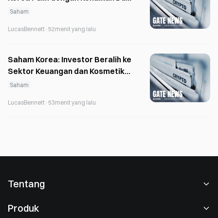
Digit setelah Merosot Selama
Saham
Setahun
LucasBennett
·
52menit yang lalu
Saham Korea: Investor Beralih ke
Sektor Keuangan dan Kosmetik
di Tengah Volatilitas
Saham
LucasBennett
·
53menit yang lalu
Tentang
Tentang Kami
Produk
Karier