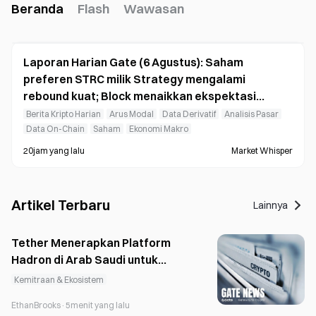
Beranda
Flash
Wawasan
Laporan Harian Gate (6 Agustus): Saham
preferen STRC milik Strategy mengalami
rebound kuat; Block menaikkan ekspektasi
kinerjanya untuk tahun penuh 2026
Berita Kripto Harian
Arus Modal
Data Derivatif
Analisis Pasar
Data On-Chain
Saham
Ekonomi Makro
20jam yang lalu
Market Whisper
Artikel Terbaru
Lainnya
Tether Menerapkan Platform
Hadron di Arab Saudi untuk
Tokenisasi Real Estat
Kemitraan & Ekosistem
EthanBrooks
·
5menit yang lalu