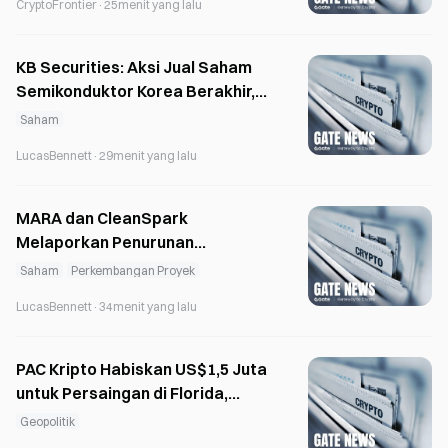
CryptoFrontier
·
25menit yang lalu
KB Securities: Aksi Jual Saham
Semikonduktor Korea Berakhir,
KOSPI Dinilai Terlalu Murah
Saham
LucasBennett
·
29menit yang lalu
MARA dan CleanSpark
Melaporkan Penurunan
Pendapatan saat Penambang
Saham
Perkembangan Proyek
Bitcoin Beralih ke AI
LucasBennett
·
34menit yang lalu
PAC Kripto Habiskan US$1,5 Juta
untuk Persaingan di Florida,
Alaska, dan Wyoming setelah
Geopolitik
Kalah di Michigan