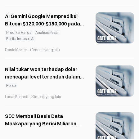
AI Gemini Google Memprediksi
Bitcoin $120.000-$150.000 pada
Akhir 2026
Prediksi Harga
Analisis Pasar
Berita Industri AI
DanielCarter
·
13menit yang lalu
Nilai tukar won terhadap dolar
mencapai level terendah dalam
10 bulan saat AS mendukung
Forex
stabilitas mata uang Asia
LucasBennett
·
23menit yang lalu
SEC Membeli Basis Data
Maskapai yang Berisi Miliaran
Rekaman Tanpa Surat Perintah