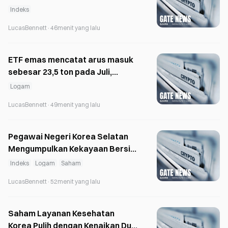
Menjadi di Bawah 10.000,
Indeks
Sementara Bank Global
LucasBennett
·
46menit yang lalu
Mempertahankan Proyeksi di
Atas 12.000
ETF emas mencatat arus masuk
sebesar 23,5 ton pada Juli,
membalikkan tren arus keluar
Logam
selama dua bulan.
LucasBennett
·
49menit yang lalu
Pegawai Negeri Korea Selatan
Mengumpulkan Kekayaan Bersih
Senilai 1 Miliar Won dengan
Indeks
Logam
Saham
Tinggal di Daerah
LucasBennett
·
52menit yang lalu
Saham Layanan Kesehatan
Korea Pulih dengan Kenaikan Dua