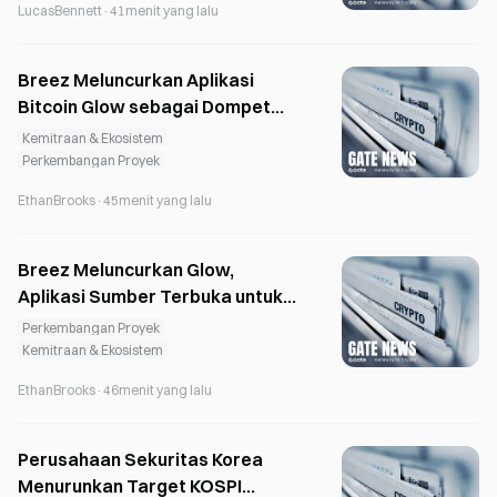
LucasBennett
·
41menit yang lalu
Breez Meluncurkan Aplikasi
Bitcoin Glow sebagai Dompet
Ganda dan Perangkat
Kemitraan & Ekosistem
Pengembangan bagi Developer
Perkembangan Proyek
EthanBrooks
·
45menit yang lalu
Breez Meluncurkan Glow,
Aplikasi Sumber Terbuka untuk
Mengonversi Bitcoin ke
Perkembangan Proyek
Stablecoin dengan Integrasi
Kemitraan & Ekosistem
Lightning
EthanBrooks
·
46menit yang lalu
Perusahaan Sekuritas Korea
Menurunkan Target KOSPI