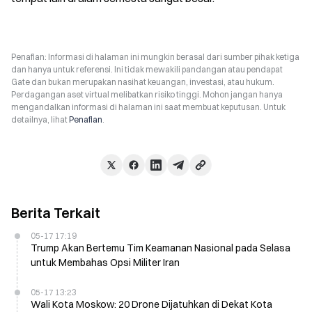
Penafian: Informasi di halaman ini mungkin berasal dari sumber pihak ketiga
dan hanya untuk referensi. Ini tidak mewakili pandangan atau pendapat
Gate dan bukan merupakan nasihat keuangan, investasi, atau hukum.
Perdagangan aset virtual melibatkan risiko tinggi. Mohon jangan hanya
mengandalkan informasi di halaman ini saat membuat keputusan. Untuk
detailnya, lihat
Penafian
.
Berita Terkait
05-17 17:19
Trump Akan Bertemu Tim Keamanan Nasional pada Selasa
untuk Membahas Opsi Militer Iran
05-17 13:23
Wali Kota Moskow: 20 Drone Dijatuhkan di Dekat Kota