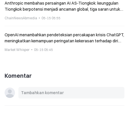
Anthropic membahas persaingan AI AS-Tiongkok: keunggulan
Tiongkok berpotensi menjadi ancaman global, tiga saran untuk
memperkuat parit pertahanan (moat) AS
ChainNewsAbmedia
05-15 05:55
OpenAI menambahkan pendeteksian percakapan krisis ChatGPT,
meningkatkan kemampuan peringatan kekerasan terhadap diri
sendiri
Market Whisper
05-15 05:45
Komentar