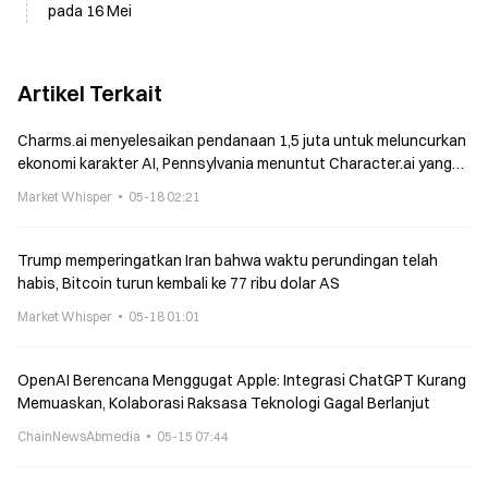
pada 16 Mei
Artikel Terkait
Charms.ai menyelesaikan pendanaan 1,5 juta untuk meluncurkan
ekonomi karakter AI, Pennsylvania menuntut Character.ai yang
berpraktik sebagai dokter
Market Whisper
05-18 02:21
Trump memperingatkan Iran bahwa waktu perundingan telah
habis, Bitcoin turun kembali ke 77 ribu dolar AS
Market Whisper
05-18 01:01
OpenAI Berencana Menggugat Apple: Integrasi ChatGPT Kurang
Memuaskan, Kolaborasi Raksasa Teknologi Gagal Berlanjut
ChainNewsAbmedia
05-15 07:44