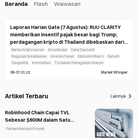
Beranda
Flash
Wawasan
Laporan Harian Gate (7 Agustus): RUU CLARITY
memberikan insentif pajak besar bagi Trump;
perdagangan kripto di Thailand dibebaskan dari
pajak keuntungan modal
Berita Kripto Harian
Arus Modal
Data Derivatif
Regulasi & Kebijakan
Analisis Pasar
Ekonomi Makro
Saham
Geopolitik
Komoditas
Tindakan Penegakan Hukum
08-07 01:22
Market Whisper
Artikel Terbaru
Lainnya
Robinhood Chain Capai TVL
Sebesar $800M dalam Satu
Bulan dengan Strategi Ganda
Perkembangan Proyek
Finansial-Meme