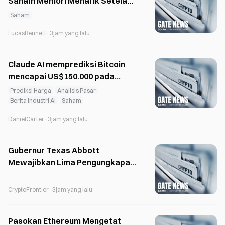
Saham Memori Menarik Setelah
Koreksi Tajam
Saham
LucasBennett
·
3jam yang lalu
Claude AI memprediksi Bitcoin
mencapai US$150.000 pada
Desember di tengah kelangkaan
Prediksi Harga
Analisis Pasar
pasokan
Berita Industri AI
Saham
DanielCarter
·
3jam yang lalu
Gubernur Texas Abbott
Mewajibkan Lima Pengungkapan
untuk Pusat Data
CryptoFrontier
·
3jam yang lalu
Pasokan Ethereum Mengetat