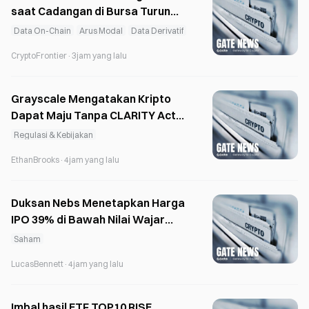
saat Cadangan di Bursa Turun
10% dan Staking Mencapai 34%
Data On-Chain
Arus Modal
Data Derivatif
CryptoFrontier
·
3jam yang lalu
Grayscale Mengatakan Kripto
Dapat Maju Tanpa CLARITY Act
pada 2026
Regulasi & Kebijakan
EthanBrooks
·
4jam yang lalu
Duksan Nebs Menetapkan Harga
IPO 39% di Bawah Nilai Wajar
setelah Peninjauan Pencatatan
Saham
Saham
LucasBennett
·
4jam yang lalu
Imbal hasil ETF TOP10 RISE