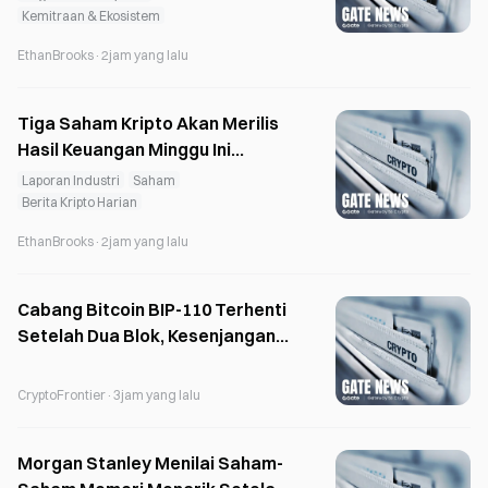
ke Luar Negeri
Kemitraan & Ekosistem
EthanBrooks
·
2jam yang lalu
Tiga Saham Kripto Akan Merilis
Hasil Keuangan Minggu Ini
setelah Membukukan Kerugian
Laporan Industri
Saham
pada Kuartal I
Berita Kripto Harian
EthanBrooks
·
2jam yang lalu
Cabang Bitcoin BIP-110 Terhenti
Setelah Dua Blok, Kesenjangan
Melebar Menjadi 88
CryptoFrontier
·
3jam yang lalu
Morgan Stanley Menilai Saham-