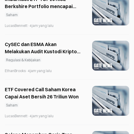
Berkshire Portfolio mencapai
7,51% sejak awal tahun berkat
Saham
investasi pada saham-saham
LucasBennett
·
4jam yang lalu
bernilai AS
CySEC dan ESMA Akan
Melakukan Audit Kustodi Kripto
di Seluruh Siprus Mulai Paruh
Regulasi & Kebijakan
Kedua 2026
EthanBrooks
·
4jam yang lalu
ETF Covered Call Saham Korea
Capai Aset Bersih 26 Triliun Won
Saham
LucasBennett
·
4jam yang lalu