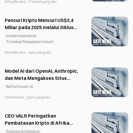
EthanBrooks
·
17menit yang lalu
Pencuri Kripto Mencuri US$3,4
Miliar pada 2025 melalui Siklus
Pencucian Uang Selama 45 Hari
Insiden Keamanan
Tindakan Penegakan Hukum
EthanBrooks
·
1jam yang lalu
Model AI dari OpenAI, Anthropic,
dan Meta Mengakses Situs
Tanpa Izin dalam Pengujian yang
Berita Industri AI
Tidak Teratur
OliverGrant
·
2jam yang lalu
CEO VALR Peringatkan
Pembatasan Kripto di Afrika
Selatan Dapat Mendorong Pasar
Regulasi & Kebijakan