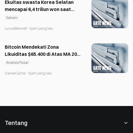
Ekuitas swasta Korea Selatan
mencapai 6,4 triliun won saat
pasar IPO menyusut 49%
Saham
LucasBennett
·
5jam yang lalu
Bitcoin Mendekati Zona
Likuiditas $65.400 di Atas MA 200
Minggu
Analisis Pasar
DanielCarter
·
5jam yang lalu
Tentang