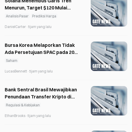
Solana Menembus Garis Tren
Menurun, Target $120 Mulai
Terlihat
Analisis Pasar
Prediksi Harga
DanielCarter
·
5jam yang lalu
Bursa Korea Melaporkan Tidak
Ada Persetujuan SPAC pada 2026
di Tengah Pengetatan Regulasi
Saham
LucasBennett
·
5jam yang lalu
Bank Sentral Brasil Mewajibkan
Penundaan Transfer Kripto di
Atas 10.000 Dolar AS Selama 24
Regulasi & Kebijakan
Jam
EthanBrooks
·
5jam yang lalu