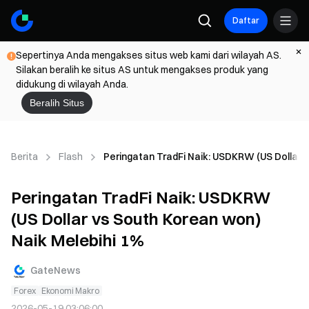
Daftar
Sepertinya Anda mengakses situs web kami dari wilayah AS.
Silakan beralih ke situs AS untuk mengakses produk yang
didukung di wilayah Anda.
Beralih Situs
Berita
Flash
Peringatan TradFi Naik: USDKRW (US Dollar 
Peringatan TradFi Naik: USDKRW
(US Dollar vs South Korean won)
Naik Melebihi 1%
GateNews
Forex
Ekonomi Makro
2026-05-19 03:06:00