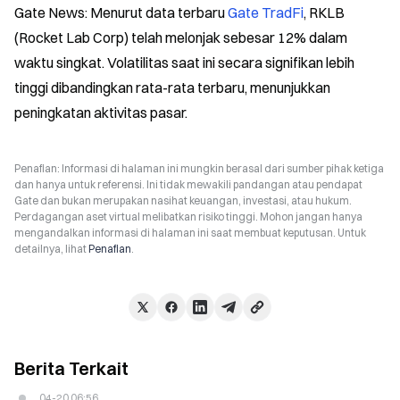
Gate News: Menurut data terbaru 
Gate TradFi
, RKLB 
(Rocket Lab Corp) telah melonjak sebesar 12% dalam 
waktu singkat. Volatilitas saat ini secara signifikan lebih 
tinggi dibandingkan rata-rata terbaru, menunjukkan 
peningkatan aktivitas pasar.
Penafian: Informasi di halaman ini mungkin berasal dari sumber pihak ketiga
dan hanya untuk referensi. Ini tidak mewakili pandangan atau pendapat
Gate dan bukan merupakan nasihat keuangan, investasi, atau hukum.
Perdagangan aset virtual melibatkan risiko tinggi. Mohon jangan hanya
mengandalkan informasi di halaman ini saat membuat keputusan. Untuk
detailnya, lihat
Penafian
.
Berita Terkait
04-20 06:56