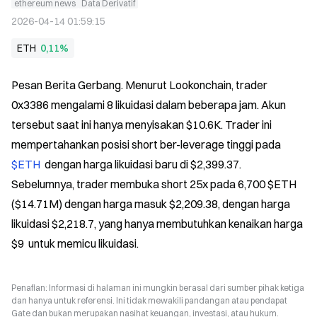
ethereum news
Data Derivatif
2026-04-14 01:59:15
ETH
0,11%
Pesan Berita Gerbang. Menurut Lookonchain, trader 
0x3386 mengalami 8 likuidasi dalam beberapa jam. Akun 
tersebut saat ini hanya menyisakan $10.6K. Trader ini 
mempertahankan posisi short ber-leverage tinggi pada 
$ETH 
 dengan harga likuidasi baru di $2,399.37. 
Sebelumnya, trader membuka short 25x pada 6,700 $ETH 
($14.71M) dengan harga masuk $2,209.38, dengan harga 
likuidasi $2,218.7, yang hanya membutuhkan kenaikan harga 
$9  untuk memicu likuidasi.
Penafian: Informasi di halaman ini mungkin berasal dari sumber pihak ketiga
dan hanya untuk referensi. Ini tidak mewakili pandangan atau pendapat
Gate dan bukan merupakan nasihat keuangan, investasi, atau hukum.