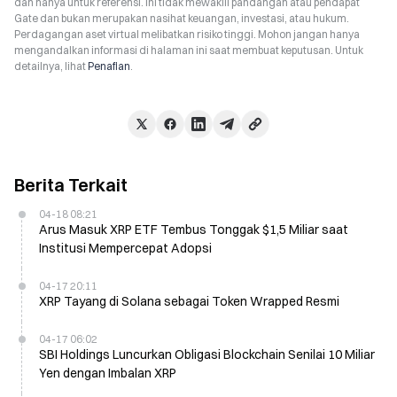
dan hanya untuk referensi. Ini tidak mewakili pandangan atau pendapat
Gate dan bukan merupakan nasihat keuangan, investasi, atau hukum.
Perdagangan aset virtual melibatkan risiko tinggi. Mohon jangan hanya
mengandalkan informasi di halaman ini saat membuat keputusan. Untuk
detailnya, lihat
Penafian
.
Berita Terkait
04-18 08:21
Arus Masuk XRP ETF Tembus Tonggak $1,5 Miliar saat
Institusi Mempercepat Adopsi
04-17 20:11
XRP Tayang di Solana sebagai Token Wrapped Resmi
04-17 06:02
SBI Holdings Luncurkan Obligasi Blockchain Senilai 10 Miliar
Yen dengan Imbalan XRP