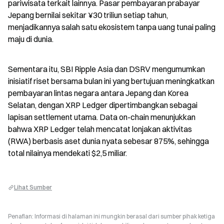
pariwisata terkait lainnya. Pasar pembayaran prabayar 
Jepang bernilai sekitar ¥30 triliun setiap tahun, 
menjadikannya salah satu ekosistem tanpa uang tunai paling 
maju di dunia.
Sementara itu, SBI Ripple Asia dan DSRV mengumumkan 
inisiatif riset bersama bulan ini yang bertujuan meningkatkan 
pembayaran lintas negara antara Jepang dan Korea 
Selatan, dengan XRP Ledger dipertimbangkan sebagai 
lapisan settlement utama. Data on-chain menunjukkan 
bahwa XRP Ledger telah mencatat lonjakan aktivitas 
(RWA) berbasis aset dunia nyata sebesar 875%, sehingga 
total nilainya mendekati $2,5 miliar.
Lihat Sumber
Penafian: Informasi di halaman ini mungkin berasal dari sumber pihak ketiga