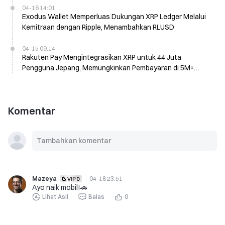
04-16 14:01
Exodus Wallet Memperluas Dukungan XRP Ledger Melalui
Kemitraan dengan Ripple, Menambahkan RLUSD
04-15 09:14
Rakuten Pay Mengintegrasikan XRP untuk 44 Juta
Pengguna Jepang, Memungkinkan Pembayaran di 5M+
Pedagang
Komentar
Mazeya
·
04-18 23:51
Ayo naik mobil!🚗
Lihat Asli
Balas
0