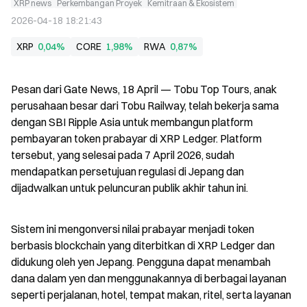
XRP news
Perkembangan Proyek
Kemitraan & Ekosistem
2026-04-18 18:21:43
XRP
0,04%
CORE
1,98%
RWA
0,87%
Pesan dari Gate News, 18 April — Tobu Top Tours, anak 
perusahaan besar dari Tobu Railway, telah bekerja sama 
dengan SBI Ripple Asia untuk membangun platform 
pembayaran token prabayar di XRP Ledger. Platform 
tersebut, yang selesai pada 7 April 2026, sudah 
mendapatkan persetujuan regulasi di Jepang dan 
dijadwalkan untuk peluncuran publik akhir tahun ini.
Sistem ini mengonversi nilai prabayar menjadi token 
berbasis blockchain yang diterbitkan di XRP Ledger dan 
didukung oleh yen Jepang. Pengguna dapat menambah 
dana dalam yen dan menggunakannya di berbagai layanan 
seperti perjalanan, hotel, tempat makan, ritel, serta layanan 