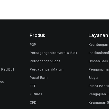
Produk
Layanan
P2P
Keuntungan 
Perdagangan Konversi & Blok
Institusional
Perdagangan Spot
Umpan Balik
 Red Bull
Perdagangan Margin
Pengumuma
Pusat Earn
Biaya
una
ETF
Pusat Bant
Futures
Pengajuan Li
CFD
Keamanan S