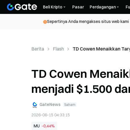
Beli Kripto
Pasar
Perdagangan
Fu
Sepertinya Anda mengakses situs web kami da
Berita
Flash
TD Cowen Menaikkan Targe
TD Cowen Menaikk
menjadi $1.500 da
GateNews
Saham
2026-06-15 04:33:15
MU
-0,44%