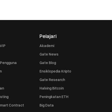
Pelajari
VIP
Akademi
Gate News
 Pengguna
Gate Blog
n
Ensiklopedia Kripto
Gate Research
uan
Halving Bitcoin
sting
Peningkatan ETH
mart Contract
Big Data