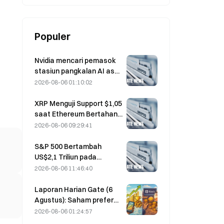
Populer
Nvidia mencari pemasok
stasiun pangkalan AI asal
Tiongkok untuk
2026-08-06 01:10:02
peluncuran jaringan 6G
XRP Menguji Support $1,05
saat Ethereum Bertahan
di $1.908 di Tengah
2026-08-06 09:29:41
Volume Tipis
S&P 500 Bertambah
US$2,1 Triliun pada
Agustus, Naik 3,12%,
2026-08-06 11:46:40
Sementara Bitcoin Hanya
Naik 2%
Laporan Harian Gate (6
Agustus): Saham preferen
STRC milik Strategy
2026-08-06 01:24:57
mengalami rebound kuat;