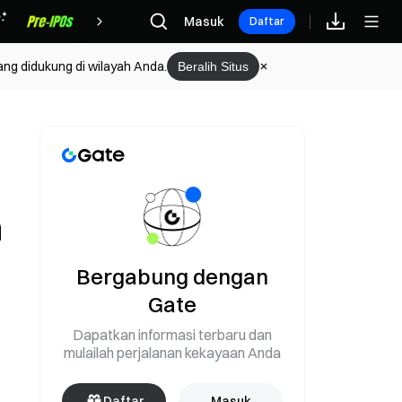
Hadiah
Masuk
Daftar
ang didukung di wilayah Anda.
Beralih Situs
n
Bergabung dengan
Gate
Dapatkan informasi terbaru dan
mulailah perjalanan kekayaan Anda
Daftar
Masuk