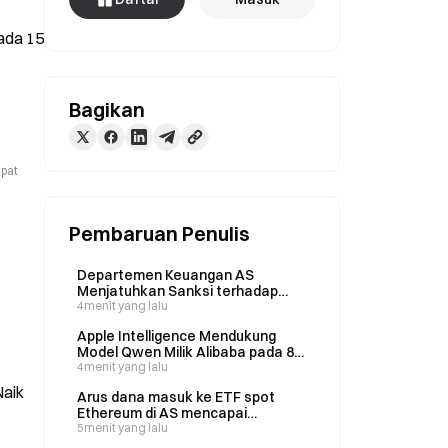
da 15 
Bagikan
apat
Pembaruan Penulis
Departemen Keuangan AS
Menjatuhkan Sanksi terhadap
Dua Bursa Kripto Iran, Shelbit dan
4menit yang lalu
Aban Tether, karena Mencuci
Apple Intelligence Mendukung
Uang untuk IRGC
Model Qwen Milik Alibaba pada 8
Agustus
4menit yang lalu
Naik
Arus dana masuk ke ETF spot
Ethereum di AS mencapai
US$243,7 juta pekan ini, dipimpin
5menit yang lalu
oleh ETF ETHA milik BlackRock