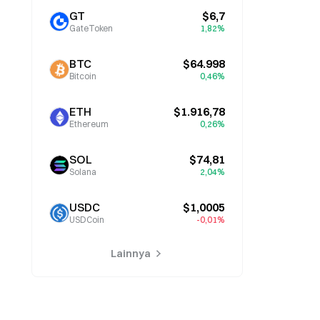
GT
$6,7
GateToken
1,82%
BTC
$64.998
Bitcoin
0,46%
ETH
$1.916,78
Ethereum
0,26%
SOL
$74,81
Solana
2,04%
USDC
$1,0005
USDCoin
-0,01%
Lainnya