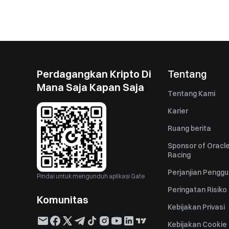
Perdagangkan Kripto Di
Tentang
Mana Saja Kapan Saja
Tentang Kami
Karier
Ruang berita
Sponsor of Oracle
Racing
Perjanjian Pengg
Pindai untuk mengunduh aplikasi Gate
Peringatan Risiko
Komunitas
Kebijakan Privasi
Kebijakan Cookie