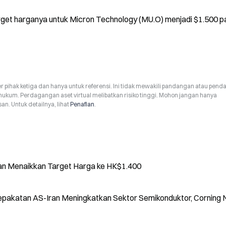
get harganya untuk Micron Technology (MU.O) menjadi $1.500 pa
r pihak ketiga dan hanya untuk referensi. Ini tidak mewakili pandangan atau pend
hukum. Perdagangan aset virtual melibatkan risiko tinggi. Mohon jangan hanya
n. Untuk detailnya, lihat
Penafian
.
n Menaikkan Target Harga ke HK$1.400
epakatan AS-Iran Meningkatkan Sektor Semikonduktor, Corning 