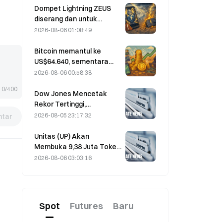
Block menaikkan
Dompet Lightning ZEUS
ekspektasi kinerjanya
diserang dan untuk
untuk tahun penuh 2026
sementara offline; pihak
2026-08-06 01:08:49
resmi menyatakan bahwa
dana pengguna tidak
Bitcoin memantul ke
hilang.
US$64.640, sementara
kerentanan Coldcard
2026-08-06 00:58:38
mendorong jumlah
0/400
dompet aktif ke level
Dow Jones Mencetak
tertinggi dalam tiga bulan
Rekor Tertinggi,
Memperpanjang Reli
2026-08-05 23:17:32
tar
Selama Lima Hari dalam
Perdagangan Semalam;
Unitas (UP) Akan
Investasi AI Mendorong
Membuka 9,38 Juta Token
Kenaikan
Senilai 3,18 Juta Dolar AS
2026-08-06 03:03:16
pada 13 Agustus
Spot
Futures
Baru