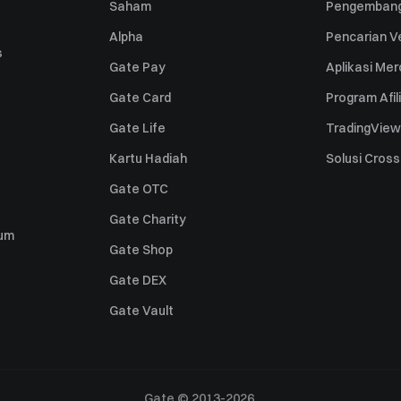
Saham
Pengembang
Alpha
Pencarian Ve
s
Gate Pay
Aplikasi Me
Gate Card
Program Afil
Gate Life
TradingView
Kartu Hadiah
Solusi Cros
Gate OTC
Gate Charity
um
Gate Shop
Gate DEX
Gate Vault
Gate © 2013-2026.