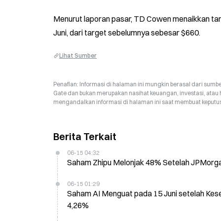
Menurut laporan pasar, TD Cowen menaikkan tar
Juni, dari target sebelumnya sebesar $660.
Lihat Sumber
Penafian: Informasi di halaman ini mungkin berasal dari sumbe
Gate dan bukan merupakan nasihat keuangan, investasi, atau 
mengandalkan informasi di halaman ini saat membuat keputusa
Berita Terkait
06-15 04:32
Saham Zhipu Melonjak 48% Setelah JPMorga
06-15 01:29
Saham AI Menguat pada 15 Juni setelah Kes
4,26%