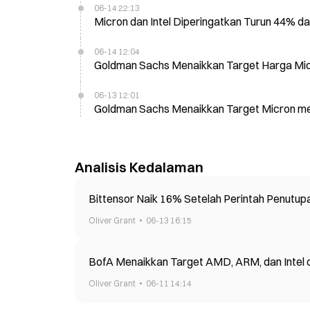
06-14 22:13
Micron dan Intel Diperingatkan Turun 44% d
06-14 12:04
Goldman Sachs Menaikkan Target Harga Micr
06-13 12:01
Goldman Sachs Menaikkan Target Micron men
Analisis Kedalaman
Bittensor Naik 16% Setelah Perintah Penutupa
Oliver Grant
06-13 16:15
BofA Menaikkan Target AMD, ARM, dan Intel 
Oliver Grant
06-11 14:14