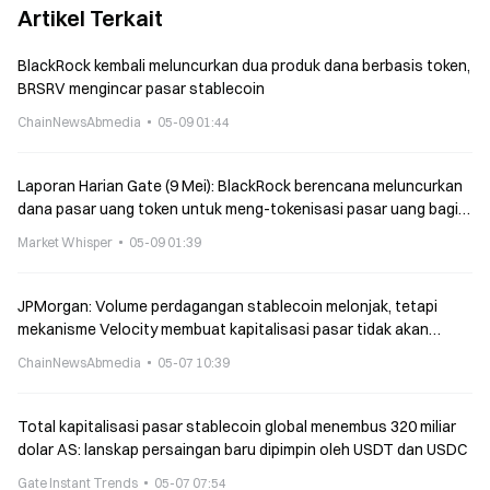
Artikel Terkait
BlackRock kembali meluncurkan dua produk dana berbasis token,
BRSRV mengincar pasar stablecoin
ChainNewsAbmedia
05-09 01:44
Laporan Harian Gate (9 Mei): BlackRock berencana meluncurkan
dana pasar uang token untuk meng-tokenisasi pasar uang bagi
pemegang stablecoin; Rencana Cadangan Bitcoin Swiss gagal
Market Whisper
05-09 01:39
JPMorgan: Volume perdagangan stablecoin melonjak, tetapi
mekanisme Velocity membuat kapitalisasi pasar tidak akan
tumbuh sebanding
ChainNewsAbmedia
05-07 10:39
Total kapitalisasi pasar stablecoin global menembus 320 miliar
dolar AS: lanskap persaingan baru dipimpin oleh USDT dan USDC
Gate Instant Trends
05-07 07:54