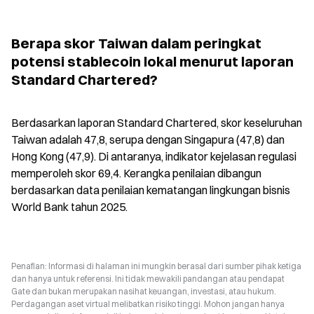
Berapa skor Taiwan dalam peringkat 
potensi stablecoin lokal menurut laporan 
Standard Chartered?
Berdasarkan laporan Standard Chartered, skor keseluruhan 
Taiwan adalah 47,8, serupa dengan Singapura (47,8) dan 
Hong Kong (47,9). Di antaranya, indikator kejelasan regulasi 
memperoleh skor 69,4. Kerangka penilaian dibangun 
berdasarkan data penilaian kematangan lingkungan bisnis 
World Bank tahun 2025.
Penafian: Informasi di halaman ini mungkin berasal dari sumber pihak ketiga
dan hanya untuk referensi. Ini tidak mewakili pandangan atau pendapat
Gate dan bukan merupakan nasihat keuangan, investasi, atau hukum.
Perdagangan aset virtual melibatkan risiko tinggi. Mohon jangan hanya