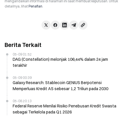
mengandalkan informasi di halaman ini saat membuat keputusan. Untuk
detailnya, lihat
Penafian
.
Berita Terkait
05-09 01:52
DAG (Constellation) melonjak 106,44% dalam 24 jam
terakhir
05-09 00:39
Galaxy Research: Stablecoin GENIUS Berpotensi
Memperluas Kredit AS sebesar 1,2 Triliun pada 2030
05-08 20:13
Federal Reserve Menilai Risiko Penebusan Kredit Swasta
sebagai Terkelola pada Q1 2026