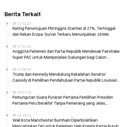
Berita Terkait
05-17 12:27
Rating Persetujuan PM Inggris Starmer di 27%, Tertinggal
dari Rekan Eropa: Survei Terbaru Menunjukkan 16 Mei
05-17 11:21
Anggota Parlemen dari Partai Republik Mendesak Fairshake
Super PAC untuk Memperjelas Dukungan bagi Calon
Pemilihan Paruh Waktu 2026
05-17 03:01
Trump dan Kennedy Mendukung Kekalahan Senator
Cassidy di Pemilihan Pendahuluan Partai Republik Louisiana
pada 17 Mei
05-15 17:15
Pemungutan Suara Putaran Pertama Pemilihan Presiden
Pertama Peru Berakhir Tanpa Pemenang yang Jelas;
Pemilihan Putaran Kedua Dijadwalkan
05-15 16:11
Wali Kota Manchester Burnham Diperbolehkan
Mencalonkan Diri untuk Parlemen oleh Komite Partai Buruh