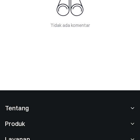
Tidak ada komentar
Tentang
Tentang Kami
Produk
Karier
P2P
Layanan