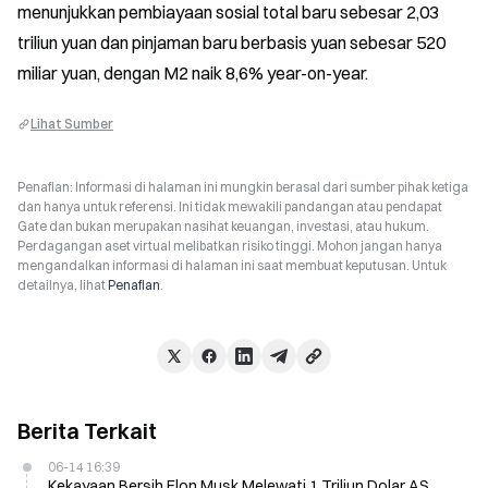
menunjukkan pembiayaan sosial total baru sebesar 2,03 
triliun yuan dan pinjaman baru berbasis yuan sebesar 520 
miliar yuan, dengan M2 naik 8,6% year-on-year.
Lihat Sumber
Penafian: Informasi di halaman ini mungkin berasal dari sumber pihak ketiga
dan hanya untuk referensi. Ini tidak mewakili pandangan atau pendapat
Gate dan bukan merupakan nasihat keuangan, investasi, atau hukum.
Perdagangan aset virtual melibatkan risiko tinggi. Mohon jangan hanya
mengandalkan informasi di halaman ini saat membuat keputusan. Untuk
detailnya, lihat
Penafian
.
Berita Terkait
06-14 16:39
Kekayaan Bersih Elon Musk Melewati 1 Triliun Dolar AS