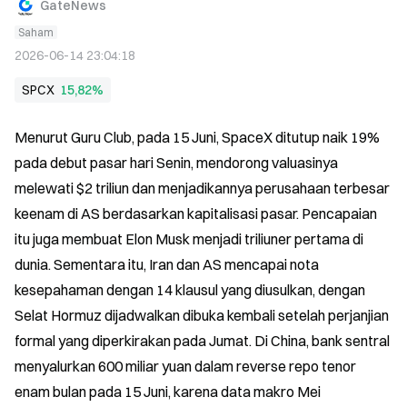
GateNews
Saham
2026-06-14 23:04:18
SPCX
15,82%
Menurut Guru Club, pada 15 Juni, SpaceX ditutup naik 19% 
pada debut pasar hari Senin, mendorong valuasinya 
melewati $2 triliun dan menjadikannya perusahaan terbesar 
keenam di AS berdasarkan kapitalisasi pasar. Pencapaian 
itu juga membuat Elon Musk menjadi triliuner pertama di 
dunia. Sementara itu, Iran dan AS mencapai nota 
kesepahaman dengan 14 klausul yang diusulkan, dengan 
Selat Hormuz dijadwalkan dibuka kembali setelah perjanjian 
formal yang diperkirakan pada Jumat. Di China, bank sentral 
menyalurkan 600 miliar yuan dalam reverse repo tenor 
enam bulan pada 15 Juni, karena data makro Mei 