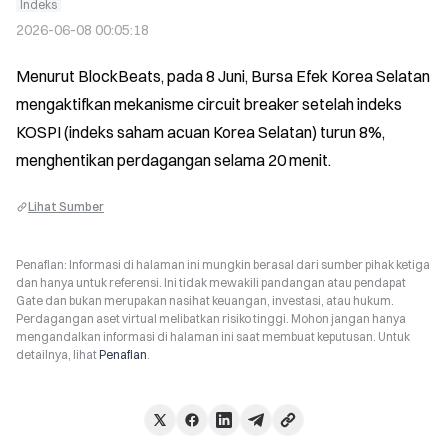
Indeks
2026-06-08 00:05:18
Menurut BlockBeats, pada 8 Juni, Bursa Efek Korea Selatan 
mengaktifkan mekanisme circuit breaker setelah indeks 
KOSPI (indeks saham acuan Korea Selatan) turun 8%, 
menghentikan perdagangan selama 20 menit.
Lihat Sumber
Penafian: Informasi di halaman ini mungkin berasal dari sumber pihak ketiga
dan hanya untuk referensi. Ini tidak mewakili pandangan atau pendapat
Gate dan bukan merupakan nasihat keuangan, investasi, atau hukum.
Perdagangan aset virtual melibatkan risiko tinggi. Mohon jangan hanya
mengandalkan informasi di halaman ini saat membuat keputusan. Untuk
detailnya, lihat
Penafian
.