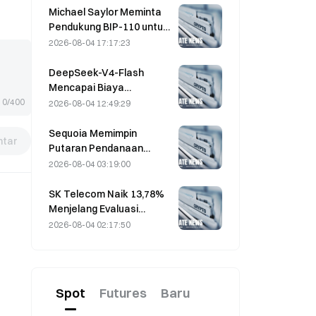
Menjelang Kedaluwarsa
Michael Saylor Meminta
Hari Jumat
Pendukung BIP-110 untuk
“Mundur” setelah
2026-08-04 17:17:23
Dukungan Penambang
Mandek di 2,70%
DeepSeek-V4-Flash
Mencapai Biaya
Operasional Terendah di
0/400
2026-08-04 12:49:29
antara Model AI Utama
dalam Benchmark Terbaru
Sequoia Memimpin
tar
Putaran Pendanaan
Ekuitas $1B untuk Startup
2026-08-04 03:19:00
Nuklir Valar Atomics pada
3 Agustus
SK Telecom Naik 13,78%
Menjelang Evaluasi
Putaran Kedua Model AI
2026-08-04 02:17:50
Independen Korea
Spot
Futures
Baru