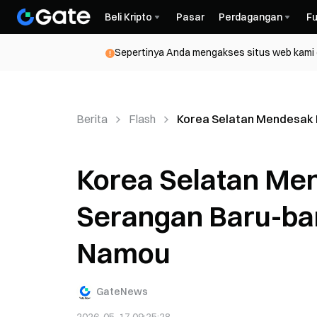
Beli Kripto
Pasar
Perdagangan
Fu
Sepertinya Anda mengakses situs web kami da
Berita
Flash
Korea Selatan Mendesak R
Korea Selatan Men
Serangan Baru-bar
Namou
GateNews