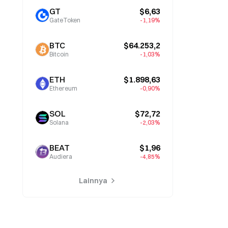
GT
$6,63
GateToken
-1,19%
BTC
$64.253,2
Bitcoin
-1,03%
ETH
$1.898,63
Ethereum
-0,90%
SOL
$72,72
Solana
-2,03%
BEAT
$1,96
Audiera
-4,85%
Lainnya