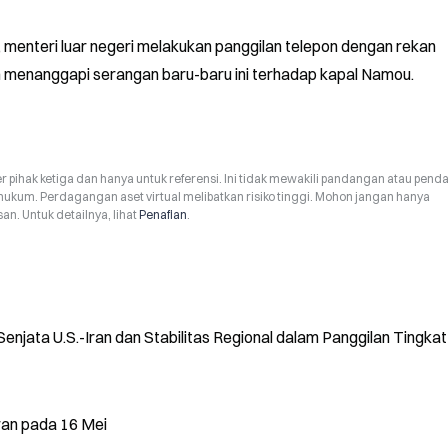
menteri luar negeri melakukan panggilan telepon dengan rekan 
an menanggapi serangan baru-baru ini terhadap kapal Namou.
r pihak ketiga dan hanya untuk referensi. Ini tidak mewakili pandangan atau pend
hukum. Perdagangan aset virtual melibatkan risiko tinggi. Mohon jangan hanya
n. Untuk detailnya, lihat
Penafian
.
jata U.S.-Iran dan Stabilitas Regional dalam Panggilan Tingkat
ran pada 16 Mei