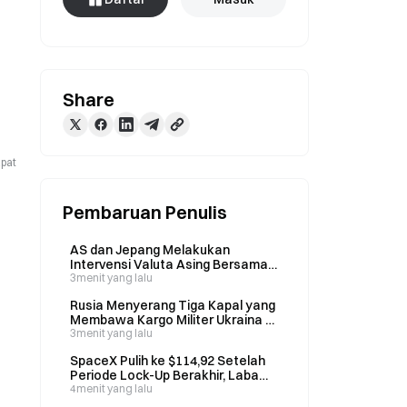
Share
apat
Pembaruan Penulis
AS dan Jepang Melakukan
Intervensi Valuta Asing Bersama
Senilai 12–13 Triliun Yen pada 31
3menit yang lalu
Juli, yang Pertama dalam 28 Tahun
Rusia Menyerang Tiga Kapal yang
Membawa Kargo Militer Ukraina di
Laut Hitam
3menit yang lalu
SpaceX Pulih ke $114,92 Setelah
Periode Lock-Up Berakhir, Laba
Kuartal II Melampaui Ekspektasi
4menit yang lalu