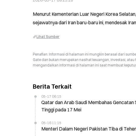
2026-05-17 09:25:28
Menurut Kementerian Luar Negeri Korea Selatan, 
sejawatnya dari Iran baru-baru ini, mendesak Ir
Lihat Sumber
Penafian: Informasi di halaman ini mungkin berasal dari sumbe
Gate dan bukan merupakan nasihat keuangan, investasi, atau 
mengandalkan informasi di halaman ini saat membuat keputusa
Berita Terkait
05-17 06:15
Qatar dan Arab Saudi Membahas Gencatan Sen
Tinggi pada 17 Mei
05-16 11:15
Menteri Dalam Negeri Pakistan Tiba di Tehe