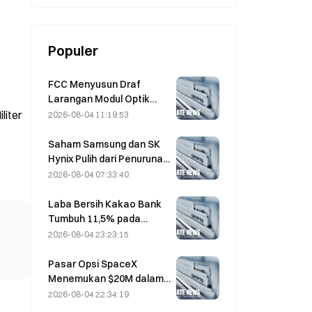
Populer
FCC Menyusun Draf
Larangan Modul Optik
Pusat Data dari Tiongkok;
liter
2026-08-04 11:19:53
Xinyuan Berpotensi
Terdampak pada 27%
Saham Samsung dan SK
Pangsa Pasarnya
Hynix Pulih dari Penurunan
5% Berkat Pembelian oleh
2026-08-04 07:33:40
Investor Ritel
Laba Bersih Kakao Bank
Tumbuh 11,5% pada
Kuartal II, Laba Semester
2026-08-04 23:23:15
I Capai Rekor Tertinggi
Pasar Opsi SpaceX
Menemukan $20M dalam
Posisi Call dengan Strike
2026-08-04 22:34:19
Price $330 yang Misterius