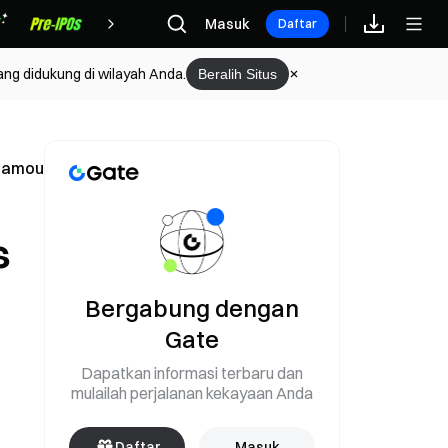
Hadiah
Masuk
Daftar
ang didukung di wilayah Anda.
Beralih Situs
 Namou
s
Bergabung dengan
Gate
Dapatkan informasi terbaru dan
mulailah perjalanan kekayaan Anda
Daftar
Masuk