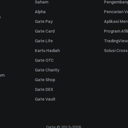
Saham
Pengembang
Alpha
Pencarian Ve
s
Gate Pay
Aplikasi Me
Gate Card
Program Afil
Gate Life
TradingView
Kartu Hadiah
Solusi Cros
Gate OTC
Gate Charity
um
Gate Shop
Gate DEX
Gate Vault
Gate © 2013-2026.