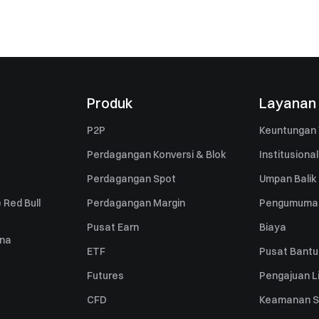
Produk
Layanan
P2P
Keuntungan 
Perdagangan Konversi & Blok
Institusional
Perdagangan Spot
Umpan Balik
 Red Bull
Perdagangan Margin
Pengumuma
Pusat Earn
Biaya
una
ETF
Pusat Bant
Futures
Pengajuan Li
CFD
Keamanan S