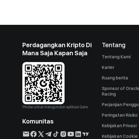
Perdagangkan Kripto Di
Tentang
Mana Saja Kapan Saja
Tentang Kami
Karier
Ruang berita
Sponsor of Oracle
Racing
Perjanjian Pengg
Pindai untuk mengunduh aplikasi Gate
Peringatan Risiko
Komunitas
Kebijakan Privasi
Kebijakan Cookie