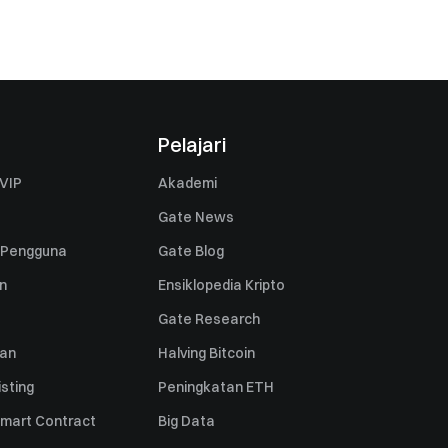
Pelajari
VIP
Akademi
Gate News
 Pengguna
Gate Blog
n
Ensiklopedia Kripto
Gate Research
uan
Halving Bitcoin
sting
Peningkatan ETH
mart Contract
Big Data