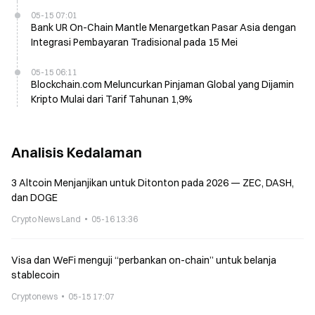
05-15 07:01
Bank UR On-Chain Mantle Menargetkan Pasar Asia dengan
Integrasi Pembayaran Tradisional pada 15 Mei
05-15 06:11
Blockchain.com Meluncurkan Pinjaman Global yang Dijamin
Kripto Mulai dari Tarif Tahunan 1,9%
Analisis Kedalaman
3 Altcoin Menjanjikan untuk Ditonton pada 2026 — ZEC, DASH,
dan DOGE
Crypto News Land
05-16 13:36
Visa dan WeFi menguji “perbankan on-chain” untuk belanja
stablecoin
Cryptonews
05-15 17:07