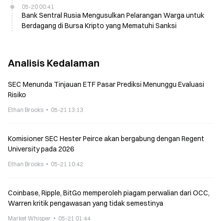
05-20 00:41
Bank Sentral Rusia Mengusulkan Pelarangan Warga untuk
Berdagang di Bursa Kripto yang Mematuhi Sanksi
Analisis Kedalaman
SEC Menunda Tinjauan ETF Pasar Prediksi Menunggu Evaluasi
Risiko
Ethan Brooks
05-21 13:13
Komisioner SEC Hester Peirce akan bergabung dengan Regent
University pada 2026
Ethan Brooks
05-21 10:42
Coinbase, Ripple, BitGo memperoleh piagam perwalian dari OCC,
Warren kritik pengawasan yang tidak semestinya
Market Whisper
05-21 01:44