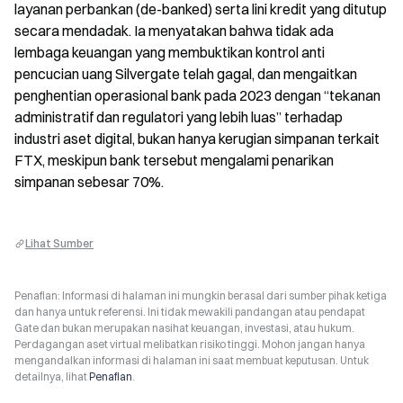
layanan perbankan (de-banked) serta lini kredit yang ditutup 
secara mendadak. Ia menyatakan bahwa tidak ada 
lembaga keuangan yang membuktikan kontrol anti 
pencucian uang Silvergate telah gagal, dan mengaitkan 
penghentian operasional bank pada 2023 dengan “tekanan 
administratif dan regulatori yang lebih luas” terhadap 
industri aset digital, bukan hanya kerugian simpanan terkait 
FTX, meskipun bank tersebut mengalami penarikan 
simpanan sebesar 70%.
Lihat Sumber
Penafian: Informasi di halaman ini mungkin berasal dari sumber pihak ketiga
dan hanya untuk referensi. Ini tidak mewakili pandangan atau pendapat
Gate dan bukan merupakan nasihat keuangan, investasi, atau hukum.
Perdagangan aset virtual melibatkan risiko tinggi. Mohon jangan hanya
mengandalkan informasi di halaman ini saat membuat keputusan. Untuk
detailnya, lihat
Penafian
.