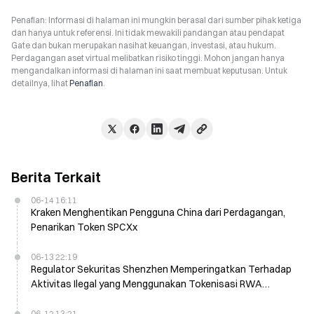
Penafian: Informasi di halaman ini mungkin berasal dari sumber pihak ketiga
dan hanya untuk referensi. Ini tidak mewakili pandangan atau pendapat
Gate dan bukan merupakan nasihat keuangan, investasi, atau hukum.
Perdagangan aset virtual melibatkan risiko tinggi. Mohon jangan hanya
mengandalkan informasi di halaman ini saat membuat keputusan. Untuk
detailnya, lihat
Penafian
.
Berita Terkait
06-14 16:11
Kraken Menghentikan Pengguna China dari Perdagangan,
Penarikan Token SPCXx
06-13 22:19
Regulator Sekuritas Shenzhen Memperingatkan Terhadap
Aktivitas Ilegal yang Menggunakan Tokenisasi RWA
sebagai Kedok
06-12 13:21