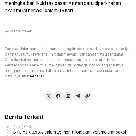
meningkatkan likuiditas pasar. Aturan baru diperkirakan 
akan mulai berlaku dalam 45 hari.
Lihat Sumber
Penafian: Informasi di halaman ini mungkin berasal dari sumber pihak ketiga
dan hanya untuk referensi. Ini tidak mewakili pandangan atau pendapat
Gate dan bukan merupakan nasihat keuangan, investasi, atau hukum.
Perdagangan aset virtual melibatkan risiko tinggi. Mohon jangan hanya
mengandalkan informasi di halaman ini saat membuat keputusan. Untuk
detailnya, lihat
Penafian
.
Berita Terkait
04-20 07:32
BTC naik 0,56% dalam 15 menit: lonjakan volume transaksi