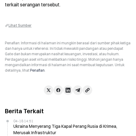
terkait serangan tersebut.
Lihat Sumber
Penafian: Informasi di halaman ini mungkin berasal dari sumber pihak ketiga
dan hanya untuk referensi. Ini tidak mewakili pandangan atau pendapat
Gate dan bukan merupakan nasihat keuangan, investasi, atau hukum.
Perdagangan aset virtual melibatkan risiko tinggi. Mohon jangan hanya
mengandalkan informasi di halaman ini saat membuat keputusan. Untuk
detailnya, lihat
Penafian
.
Berita Terkait
04-18 14:51
Ukraina Menyerang Tiga Kapal Perang Rusia di Krimea,
Merusak Infrastruktur