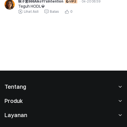
秋子意666AikoYi'sIntention
·
04-20 06:59
Teguh HODL💎
Lihat Asli
Balas
0
Tentang
Tentang Kami
Produk
Karier
P2P
Layanan
Ruang berita
Perdagangan Konversi & Blok
Keuntungan VIP
Sponsor of Oracle Red Bull Racing