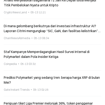
Analis Menjelaskan Bagaimana 72 Jam Ke Depan Bisa Menjadi
Titik Pembelokan Nyata untuk Kripto
Crypto News Land
05-13 12:21
Di mana gelombang berikutnya dari investasi infrastruktur AI?
Laporan Citrini mengungkap “SiC, GaN, dan fasilitas kelistrikan”
sebagai arah investasi baru
ChainNewsAbmedia
05-13 08:34
Staf Kampanye Memperdagangkan Hasil Survei Internal di
Polymarket dalam Pola Insider Ketiga
Coinpedia
05-13 03:32
Prediksi Polymarket yang sedang tren: berapa harga XRP di bulan
Mei?
Gate Instant Trends
05-13 02:25
Penipuan tiket Liga Premier melonjak 36%, token penggemar