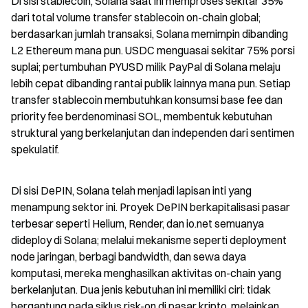
Di sisi stablecoin, Solana saat ini memproses sekitar 35% 
dari total volume transfer stablecoin on-chain global; 
berdasarkan jumlah transaksi, Solana memimpin dibanding 
L2 Ethereum mana pun. USDC menguasai sekitar 75% porsi 
suplai; pertumbuhan PYUSD milik PayPal di Solana melaju 
lebih cepat dibanding rantai publik lainnya mana pun. Setiap 
transfer stablecoin membutuhkan konsumsi base fee dan 
priority fee berdenominasi SOL, membentuk kebutuhan 
struktural yang berkelanjutan dan independen dari sentimen 
spekulatif.
Di sisi DePIN, Solana telah menjadi lapisan inti yang 
menampung sektor ini. Proyek DePIN berkapitalisasi pasar 
terbesar seperti Helium, Render, dan io.net semuanya 
dideploy di Solana; melalui mekanisme seperti deployment 
node jaringan, berbagi bandwidth, dan sewa daya 
komputasi, mereka menghasilkan aktivitas on-chain yang 
berkelanjutan. Dua jenis kebutuhan ini memiliki ciri: tidak 
bergantung pada siklus risk-on di pasar kripto, melainkan 