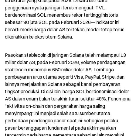
struktural yang khas pada 2026. Di satu sisi, data 
penggunaan nyata jaringan terus menguat: TVL 
berdenominasi SOL menembus rekor tertinggi historis 
sebesar 80 juta SOL pada Februari 2026—indikator ini 
berarti meski harga dolar AS tertekan, modal tetap terus 
dikerahkan ke ekosistem Solana.
Pasokan stablecoin di jaringan Solana telah melampaui 13 
miliar dolar AS; pada Februari 2026, volume perdagangan 
stablecoin menembus 650 miliar dolar AS. Lembaga 
pembayaran arus utama seperti Visa, PayPal, Stripe, dan 
lainnya menjalankan Solana sebagai kanal pembayaran 
tingkat produksi. Di sisi lain, harga SOL berdenominasi dolar 
AS dalam enam bulan terakhir turun sekitar 48%. Fenomena 
“aktivitas on-chain dan pergerakan harga saling 
menyimpang” ini menjadi salah satu sumber utama 
perbedaan pandangan pasar saat ini: sebagian pelaku 
pasar beranggapan fundamental pada akhirnya akan 
tercermin pada harga, sementara sebagian lain meyakini 