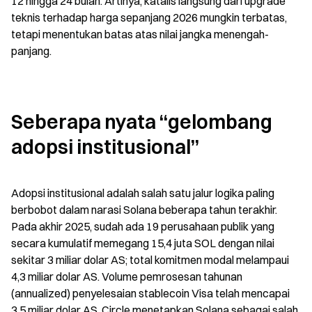
12 hingga 24 bulan. Artinya, katalis langsung dari upgrade 
teknis terhadap harga sepanjang 2026 mungkin terbatas, 
tetapi menentukan batas atas nilai jangka menengah-
panjang.
Seberapa nyata “gelombang 
adopsi institusional”
Adopsi institusional adalah salah satu jalur logika paling 
berbobot dalam narasi Solana beberapa tahun terakhir. 
Pada akhir 2025, sudah ada 19 perusahaan publik yang 
secara kumulatif memegang 15,4 juta SOL dengan nilai 
sekitar 3 miliar dolar AS; total komitmen modal melampaui 
4,3 miliar dolar AS. Volume pemrosesan tahunan 
(annualized) penyelesaian stablecoin Visa telah mencapai 
3,5 miliar dolar AS. Circle menetapkan Solana sebagai salah 