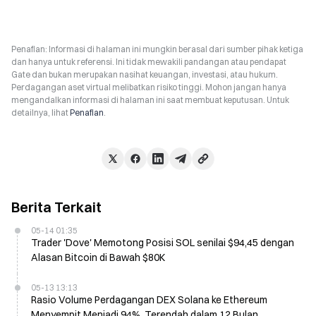
Penafian: Informasi di halaman ini mungkin berasal dari sumber pihak ketiga
dan hanya untuk referensi. Ini tidak mewakili pandangan atau pendapat
Gate dan bukan merupakan nasihat keuangan, investasi, atau hukum.
Perdagangan aset virtual melibatkan risiko tinggi. Mohon jangan hanya
mengandalkan informasi di halaman ini saat membuat keputusan. Untuk
detailnya, lihat
Penafian
.
Berita Terkait
05-14 01:35
Trader 'Dove' Memotong Posisi SOL senilai $94,45 dengan
Alasan Bitcoin di Bawah $80K
05-13 13:13
Rasio Volume Perdagangan DEX Solana ke Ethereum
Menyempit Menjadi 94%, Terendah dalam 12 Bulan