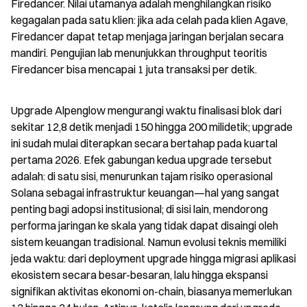
Firedancer. Nilai utamanya adalah menghilangkan risiko 
kegagalan pada satu klien: jika ada celah pada klien Agave, 
Firedancer dapat tetap menjaga jaringan berjalan secara 
mandiri. Pengujian lab menunjukkan throughput teoritis 
Firedancer bisa mencapai 1 juta transaksi per detik.
Upgrade Alpenglow mengurangi waktu finalisasi blok dari 
sekitar 12,8 detik menjadi 150 hingga 200 milidetik; upgrade 
ini sudah mulai diterapkan secara bertahap pada kuartal 
pertama 2026. Efek gabungan kedua upgrade tersebut 
adalah: di satu sisi, menurunkan tajam risiko operasional 
Solana sebagai infrastruktur keuangan—hal yang sangat 
penting bagi adopsi institusional; di sisi lain, mendorong 
performa jaringan ke skala yang tidak dapat disaingi oleh 
sistem keuangan tradisional. Namun evolusi teknis memiliki 
jeda waktu: dari deployment upgrade hingga migrasi aplikasi 
ekosistem secara besar-besaran, lalu hingga ekspansi 
signifikan aktivitas ekonomi on-chain, biasanya memerlukan 