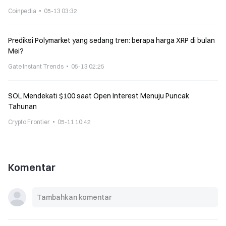
Coinpedia
05-13 03:32
Prediksi Polymarket yang sedang tren: berapa harga XRP di bulan
Mei?
Gate Instant Trends
05-13 02:25
SOL Mendekati $100 saat Open Interest Menuju Puncak
Tahunan
Crypto Frontier
05-11 10:42
Komentar