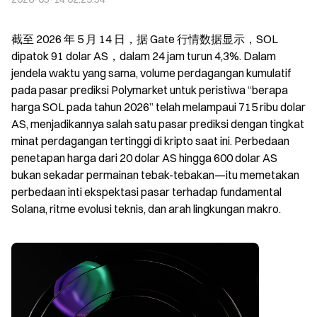
截至 2026 年 5 月 14 日，据 Gate 行情数据显示，SOL 
dipatok 91 dolar AS，dalam 24 jam turun 4,3%. Dalam 
jendela waktu yang sama, volume perdagangan kumulatif 
pada pasar prediksi Polymarket untuk peristiwa “berapa 
harga SOL pada tahun 2026” telah melampaui 715 ribu dolar 
AS, menjadikannya salah satu pasar prediksi dengan tingkat 
minat perdagangan tertinggi di kripto saat ini. Perbedaan 
penetapan harga dari 20 dolar AS hingga 600 dolar AS 
bukan sekadar permainan tebak-tebakan—itu memetakan 
perbedaan inti ekspektasi pasar terhadap fundamental 
Solana, ritme evolusi teknis, dan arah lingkungan makro.