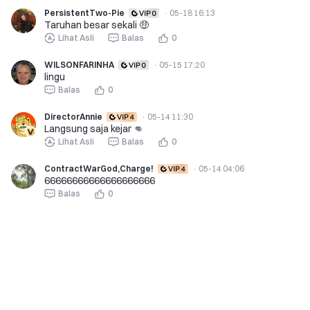
PersistentTwo-Pie
·
05-18 16:13
Taruhan besar sekali 🤑
Lihat Asli
Balas
0
WILSONFARINHA
·
05-15 17:20
lingu
Balas
0
DirectorAnnie
·
05-14 11:30
Langsung saja kejar 👊
Lihat Asli
Balas
0
ContractWarGod,Charge!
·
05-14 04:06
66666666666666666666
Balas
0