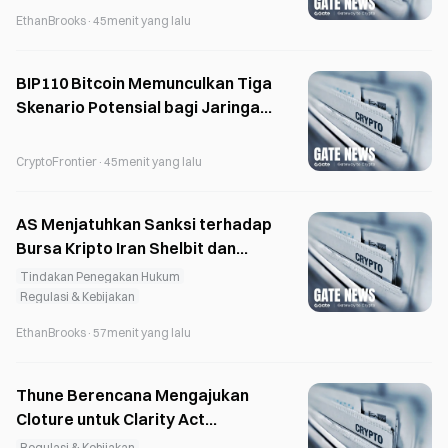
Belum Pasti
EthanBrooks
·
45menit yang lalu
BIP110 Bitcoin Memunculkan Tiga
Skenario Potensial bagi Jaringan
Mulai Blok 961.632
CryptoFrontier
·
45menit yang lalu
AS Menjatuhkan Sanksi terhadap
Bursa Kripto Iran Shelbit dan
Aban Tether
Tindakan Penegakan Hukum
Regulasi & Kebijakan
EthanBrooks
·
57menit yang lalu
Thune Berencana Mengajukan
Cloture untuk Clarity Act
Sebelum Reses Agustus
Regulasi & Kebijakan