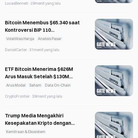
LucasBennett
·
29menit yang lalu
harga minyak mentah turun.
Bitcoin Menembus $65.340 saat
Kontroversi BIP 110
Meningkatkan Risiko Hard Fork
Volatilitas Harga
Analisis Pasar
DanielCarter
·
37menit yang lalu
ETF Bitcoin Menerima $626M
Arus Masuk Setelah $130M
Peretasan Coldcard
Arus Modal
Saham
Data On-Chain
CryptoFrontier
·
39menit yang lalu
Trump Media Mengakhiri
Kesepakatan Kripto dengan
Crypto.com dan Yorkville
Kemitraan & Ekosistem