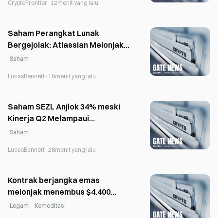
CryptoFrontier
·
12menit yang lalu
Saham Perangkat Lunak
Bergejolak: Atlassian Melonjak
35%, HubSpot Anjlok 19%
Saham
LucasBennett
·
18menit yang lalu
Saham SEZL Anjlok 34% meski
Kinerja Q2 Melampaui
Ekspektasi, Dipicu Proyeksi H2
Saham
yang Hati-hati
LucasBennett
·
28menit yang lalu
Kontrak berjangka emas
melonjak menembus $4.400
setelah laporan
Logam
Komoditas
ketenagakerjaan dirilis dan