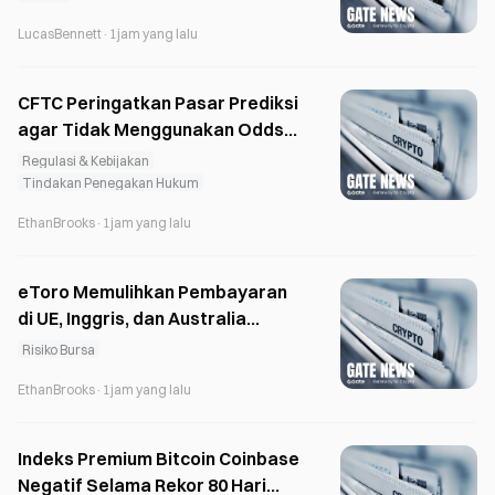
Hambatan Pasokan Bersifat
LucasBennett
·
1jam yang lalu
Sementara
CFTC Peringatkan Pasar Prediksi
agar Tidak Menggunakan Odds
Moneyline Gaya Amerika
Regulasi & Kebijakan
Tindakan Penegakan Hukum
EthanBrooks
·
1jam yang lalu
eToro Memulihkan Pembayaran
di UE, Inggris, dan Australia
setelah Terhenti Selama 5 Jam
Risiko Bursa
EthanBrooks
·
1jam yang lalu
Indeks Premium Bitcoin Coinbase
Negatif Selama Rekor 80 Hari