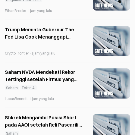
EthanBrooks
·
1jam yang lalu
Trump Meminta Gubernur The
Fed Lisa Cook Menanggapi
Tuduhan dalam 3 Minggu
CryptoFrontier
·
1jam yang lalu
Saham NVDA Mendekati Rekor
Tertinggi setelah Firmus yang
Didukung Nvidia Menghimpun
Saham
Token AI
US$2 Miliar
LucasBennett
·
1jam yang lalu
Shkreli Mengambil Posisi Short
pada AAOI setelah Reli Pascarilis
Laporan Laba, Menyebut
Saham