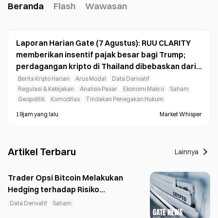
Beranda
Flash
Wawasan
Laporan Harian Gate (7 Agustus): RUU CLARITY
memberikan insentif pajak besar bagi Trump;
perdagangan kripto di Thailand dibebaskan dari
pajak keuntungan modal
Berita Kripto Harian
Arus Modal
Data Derivatif
Regulasi & Kebijakan
Analisis Pasar
Ekonomi Makro
Saham
Geopolitik
Komoditas
Tindakan Penegakan Hukum
19jam yang lalu
Market Whisper
Artikel Terbaru
Lainnya
Trader Opsi Bitcoin Melakukan
Hedging terhadap Risiko
Penurunan saat Volume Put
Data Derivatif
Saham
Mencapai 53,8%