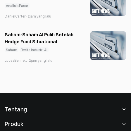
Berturut-turut
Analisis Pasar
DanielCarter
·
2jam yang lalu
Saham-Saham AI Pulih Setelah
Hedge Fund Situational
Awareness Terpaksa Menutup
Saham
Berita Industri AI
Posisinya
LucasBennett
·
2jam yang lalu
Tentang
Tentang Kami
Produk
Karier