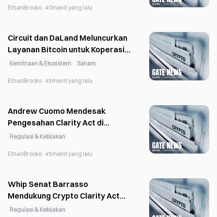
EthanBrooks
·
40menit yang lalu
Circuit dan DaLand Meluncurkan
Layanan Bitcoin untuk Koperasi
Kredit
Kemitraan & Ekosistem
Saham
EthanBrooks
·
45menit yang lalu
Andrew Cuomo Mendesak
Pengesahan Clarity Act di
Tengah Sengketa Etika
Regulasi & Kebijakan
Bipartisan
EthanBrooks
·
45menit yang lalu
Whip Senat Barrasso
Mendukung Crypto Clarity Act
saat Jadwal Pemungutan Suara
Regulasi & Kebijakan