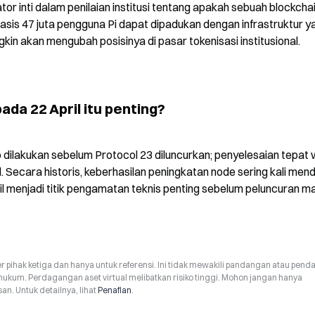
r inti dalam penilaian institusi tentang apakah sebuah blockchai
 basis 47 juta pengguna Pi dapat dipadukan dengan infrastruktur ya
in akan mengubah posisinya di pasar tokenisasi institusional.
da 22 April itu penting?
 dilakukan sebelum Protocol 23 diluncurkan; penyelesaian tepat 
. Secara historis, keberhasilan peningkatan node sering kali menda
l menjadi titik pengamatan teknis penting sebelum peluncuran ma
r pihak ketiga dan hanya untuk referensi. Ini tidak mewakili pandangan atau pend
hukum. Perdagangan aset virtual melibatkan risiko tinggi. Mohon jangan hanya
n. Untuk detailnya, lihat
Penafian
.