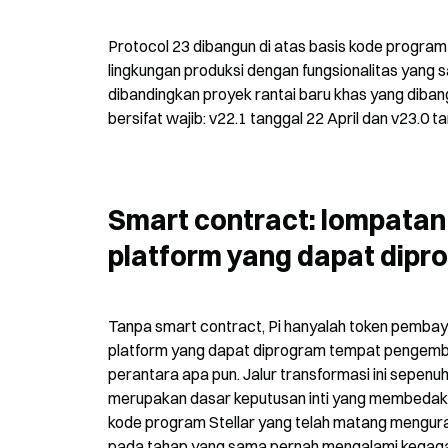
Protocol 23 dibangun di atas basis kode program St
lingkungan produksi dengan fungsionalitas yang sa
dibandingkan proyek rantai baru khas yang diban
bersifat wajib: v22.1 tanggal 22 April dan v23.0 t
Smart contract: lompatan 
platform yang dapat dipr
Tanpa smart contract, Pi hanyalah token pembaya
platform yang dapat diprogram tempat pengemban
perantara apa pun. Jalur transformasi ini sepenu
merupakan dasar keputusan inti yang membedakan “
kode program Stellar yang telah matang menguran
pada tahap yang sama pernah mengalami kegaga