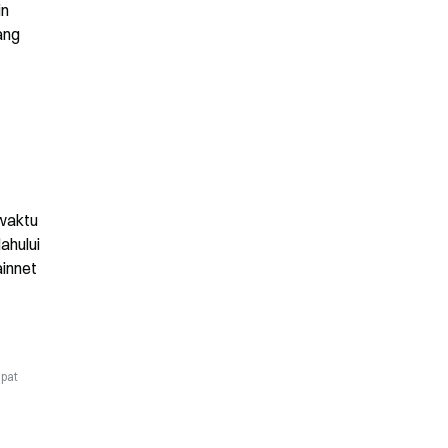
n 
ng 
waktu 
hului 
innet 
apat