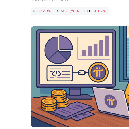
2026-04-15 03:02:26
PI
-3,43%
XLM
-1,50%
ETH
-0,67%