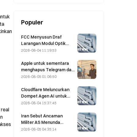
BTC.
ntuk 
Populer
a 
inkan 
FCC Menyusun Draf
Larangan Modul Optik
Pusat Data dari Tiongkok;
2026-08-04 11:19:53
Xinyuan Berpotensi
Terdampak pada 27%
Apple untuk sementara
Pangsa Pasarnya
menghapus Telegram dari
platformnya terkait
2026-08-05 01:06:50
CSAM; Durov
membantahnya dan
Cloudflare Meluncurkan
mengatakan bahwa
Dompet Agen AI untuk
Telegram mengalami
Memungkinkan
2026-08-04 15:37:45
“serangan keamanan”
Pembayaran API secara
real 
Otonom pada 4 Agustus
Iran Sebut Ancaman
n 
Militer AS Menunda
akses 
Kesepakatan Terkait
2026-08-05 04:35:14
Selat Hormuz dengan