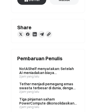
Share
Pembaruan Penulis
NotAShelf menyatakan: Setelah
AI meniadakan biaya
pemrograman, satu-satunya
2jam yang lalu
sumber daya yang langka adalah
Tether menjadi pemegang emas
“selera”.
swasta terbesar di dunia, dengan
kepemilikannya meningkat
2jam yang lalu
menjadi 146 ton pada Q2.
Tiga pinjaman saham
PowerCompute dikonsolidasikan
menjadi satu pinjaman senior
2jam yang lalu
berbunga 2% dengan jaminan 307