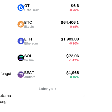
GT
$6,6
GateToken
-0,75%
BTC
$64.406,1
Bitcoin
-0,58%
ETH
$1.903,88
Ethereum
-0,36%
SOL
$72,96
Solana
-1,47%
BEAT
$1,968
fungsi 
Audiera
0,15%
Lainnya
 utama 
ang 