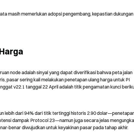
yata masih memerlukan adopsi pengembang, kepastian dukungan 
 Harga
an node adalah sinyal yang dapat diverifikasi bahwa peta jalan 
is, pasar sering kali melakukan penetapan ulang harga untuk PI 
ggat v22.1 tanggal 22 April adalah titik pengamatan kunci beriku
un lebih dari 94% dari titik tertinggi historis 2.90 dolar—penetapan
tensi dampak Protocol 23—namun juga secara jelas mengungka
ar-benar diwujudkan untuk keyakinan pasar pada tahap akhir.