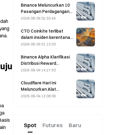
Oman pada 5 Agustus
Binance Meluncurkan 10
Pasangan Perdagangan
bStocks Hari Ini Pukul
2026-08-05 02:33:45
dah 
20.00 UTC+8,
yang 
Menawarkan Biaya Maker
CTO Coinkite terlibat
ana.
Nol
dalam insiden kerentanan
Coldcard yang memicu
2026-08-05 01:13:30
empat gelombang
serangan dan
Binance Alpha Klarifikasi
mengakibatkan kerugian
Distribusi Reward
uju 
sebesar US$114 juta.
MarsCoin: Reward
2026-08-04 14:27:50
Otomatis Dikirim kepada
Pemegang Dompet,
Cloudflare Hari Ini
Pengguna CEX
Meluncurkan Alat
Mendapatkan SPCXB
Identitas dan Dompet
2026-08-04 13:06:08
Berdasarkan Saldo Rata-
untuk Agen AI
a 
Rata Bulanan Minimum
ga 
10.000
asis 
Spot
Futures
Baru
in 