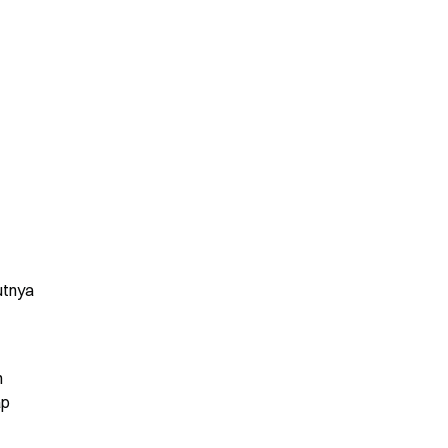
tnya 
 
p 