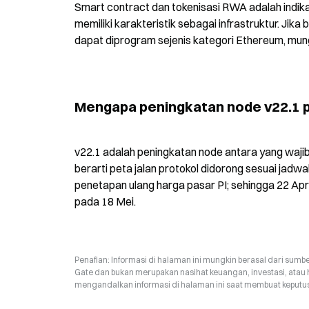
Smart contract dan tokenisasi RWA adalah indikato
memiliki karakteristik sebagai infrastruktur. Jika
dapat diprogram sejenis kategori Ethereum, mungk
Mengapa peningkatan node v22.1 pa
v22.1 adalah peningkatan node antara yang wajib
berarti peta jalan protokol didorong sesuai jadwal
penetapan ulang harga pasar PI; sehingga 22 Apri
pada 18 Mei.
Penafian: Informasi di halaman ini mungkin berasal dari sumbe
Gate dan bukan merupakan nasihat keuangan, investasi, atau 
mengandalkan informasi di halaman ini saat membuat keputusa