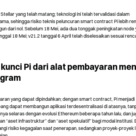
ellar yang telah matang; teknologi ini telah tervalidasi dalam 
ma, sehingga risiko teknis peluncuran smart contract Pi lebih ren
gun dari nol. Sebelum 18 Mei, ada dua tonggak peningkatan node 
anggal 18 Mei; v21.2 tanggal 6 April telah diselesaikan sesuai renc
kunci Pi dari alat pembayaran men
ogram
ran yang dapat dipindahkan; dengan smart contract, Pi menjadi 
g dapat membangun aplikasi terdesentralisasi di atasnya, tanp
hnya selaras dengan evolusi Ethereum beberapa tahun lalu, dan ju
aset infrastruktur” dan “aset spekulatif” bagi modal institusi. B
gi risiko kegagalan saat penerapan, sedangkan proyek-proyek la
lan.