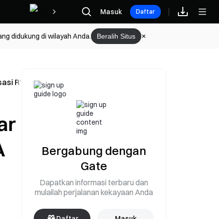
Hadiah
Masuk
Daftar
ang didukung di wilayah Anda.
Beralih Situs
nisasi RWA akan diluncurkan pada awal Mei
ar
A
Bergabung dengan
Gate
Dapatkan informasi terbaru dan
mulailah perjalanan kekayaan Anda
Daftar
Masuk