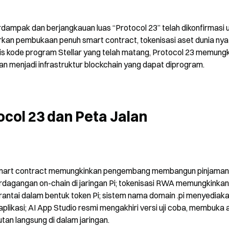
dampak dan berjangkauan luas “Protocol 23” telah dikonfirmasi u
kan pembukaan penuh smart contract, tokenisasi aset dunia nyat
sis kode program Stellar yang telah matang, Protocol 23 memungk
n menjadi infrastruktur blockchain yang dapat diprogram.
col 23 dan Peta Jalan 
: smart contract memungkinkan pengembang membangun pinjaman 
erdagangan on-chain di jaringan Pi; tokenisasi RWA memungkinkan 
rantai dalam bentuk token Pi; sistem nama domain .pi menyediaka
plikasi; AI App Studio resmi mengakhiri versi uji coba, membuka 
an langsung di dalam jaringan.