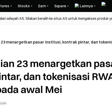
tures
Stocks
Earn
Square
Lainnya
ri wilayah AS. Silakan beralih ke situs AS untuk mengakses produk y
 23 menargetkan pasar institusi, kontrak pintar, dan toke
jian 23 menargetkan pas
pintar, dan tokenisasi RW
pada awal Mei
oyek