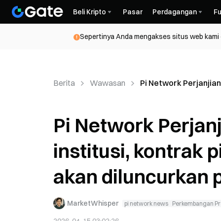
Beli Kripto
Pasar
Perdagangan
Fu
Sepertinya Anda mengakses situs web kami da
Berita
Wawasan
Pi Network Perjanjian
Pi Network Perjan
institusi, kontrak 
akan diluncurkan 
MarketWhisper
pi network news
Perkembangan Pr