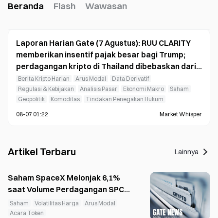
Beranda
Flash
Wawasan
Laporan Harian Gate (7 Agustus): RUU CLARITY
memberikan insentif pajak besar bagi Trump;
perdagangan kripto di Thailand dibebaskan dari
pajak keuntungan modal
Berita Kripto Harian
Arus Modal
Data Derivatif
Regulasi & Kebijakan
Analisis Pasar
Ekonomi Makro
Saham
Geopolitik
Komoditas
Tindakan Penegakan Hukum
08-07 01:22
Market Whisper
Artikel Terbaru
Lainnya
Saham SpaceX Melonjak 6,1%
saat Volume Perdagangan SPCX
Bertokenisasi Mencapai US$700
Saham
Volatilitas Harga
Arus Modal
Juta
Acara Token