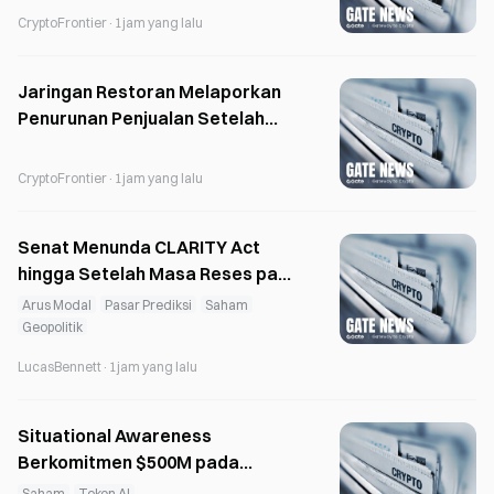
CryptoFrontier
·
1jam yang lalu
Jaringan Restoran Melaporkan
Penurunan Penjualan Setelah
Wabah Cyclospora
CryptoFrontier
·
1jam yang lalu
Senat Menunda CLARITY Act
hingga Setelah Masa Reses pada
7 Agustus; Arus Masuk ETF XRP
Arus Modal
Pasar Prediksi
Saham
Turun 79%
Geopolitik
LucasBennett
·
1jam yang lalu
Situational Awareness
Berkomitmen $500M pada
startup Chip Source Foundry
Saham
Token AI