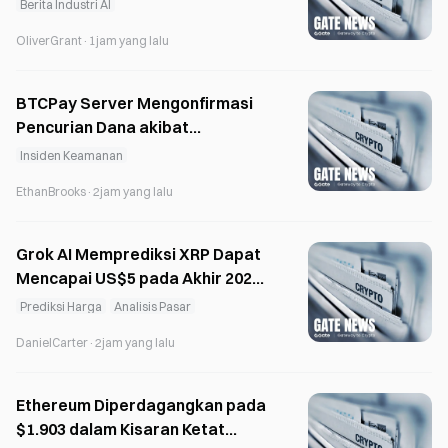
Hari Lebih Awal
Berita Industri AI
OliverGrant
·
1jam yang lalu
BTCPay Server Mengonfirmasi
Pencurian Dana akibat
Kerentanan Kritis pada Versi
Insiden Keamanan
sebelum 2.4.2
EthanBrooks
·
2jam yang lalu
Grok AI Memprediksi XRP Dapat
Mencapai US$5 pada Akhir 2026
setelah UU CLARITY Disahkan
Prediksi Harga
Analisis Pasar
DanielCarter
·
2jam yang lalu
Ethereum Diperdagangkan pada
$1.903 dalam Kisaran Ketat