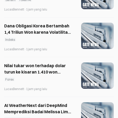
LucasBennett
·
1jam yang lalu
Dana Obligasi Korea Bertambah
1,4 Triliun Won karena Volatilitas
KOSPI Mendorong Pergeseran
Indeks
LucasBennett
·
1jam yang lalu
Nilai tukar won terhadap dolar
turun ke kisaran 1.410 won
setelah ADR SK Hynix menarik
Forex
dana sebesar 26,5 miliar dolar AS
LucasBennett
·
1jam yang lalu
AI WeatherNext dari DeepMind
Memprediksi Badai Melissa Lima