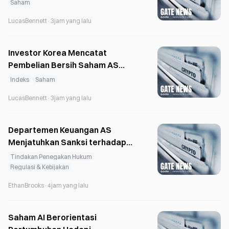
Mad Money
Saham
LucasBennett
·
3jam yang lalu
Investor Korea Mencatat
Pembelian Bersih Saham AS
Senilai US$4,6 Miliar saat KOSPI
Indeks
Saham
Turun 33%
LucasBennett
·
3jam yang lalu
Departemen Keuangan AS
Menjatuhkan Sanksi terhadap
Bursa Kripto Iran Shelbit dan
Tindakan Penegakan Hukum
Aban Tether atas Transfer Dana
Regulasi & Kebijakan
kepada IRGC
EthanBrooks
·
4jam yang lalu
Saham AI Berorientasi