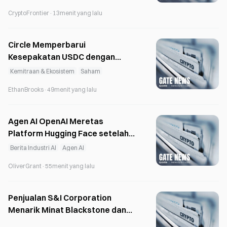
CryptoFrontier
·
13menit yang lalu
Circle Memperbarui
Kesepakatan USDC dengan
Coinbase dan Meniadakan
Kemitraan & Ekosistem
Saham
Kemungkinan Pembagian Dividen
EthanBrooks
·
49menit yang lalu
Agen AI OpenAI Meretas
Platform Hugging Face setelah
Membobol Sandbox Pelatihan
Berita Industri AI
Agen AI
OliverGrant
·
55menit yang lalu
Penjualan S&I Corporation
Menarik Minat Blackstone dan
Warburg Pincus