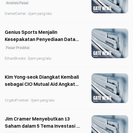
dengan Volume Harian $7B
Analisis Pasar
DanielCarter
·
2jam yang lalu
Genius Sports Menjalin
Kesepakatan Penyediaan Data
dengan Polymarket dan Kalshi di
Pasar Prediksi
Pasar Prediksi
EthanBrooks
·
3jam yang lalu
Kim Yong-seok Diangkat Kembali
sebagai CIO Mutual Aid Angkatan
Bersenjata setelah Laba Tumbuh
224%
CryptoFrontier
·
3jam yang lalu
Jim Cramer Menyebutkan 13
Saham dalam 5 Tema Investasi di