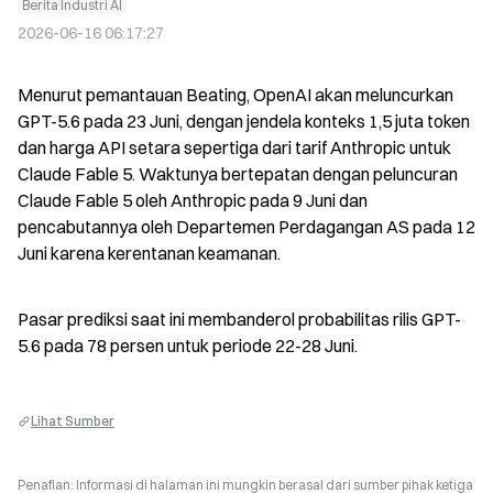
Berita Industri AI
2026-06-16 06:17:27
Menurut pemantauan Beating, OpenAI akan meluncurkan 
GPT-5.6 pada 23 Juni, dengan jendela konteks 1,5 juta token 
dan harga API setara sepertiga dari tarif Anthropic untuk 
Claude Fable 5. Waktunya bertepatan dengan peluncuran 
Claude Fable 5 oleh Anthropic pada 9 Juni dan 
pencabutannya oleh Departemen Perdagangan AS pada 12 
Juni karena kerentanan keamanan.
Pasar prediksi saat ini membanderol probabilitas rilis GPT-
5.6 pada 78 persen untuk periode 22-28 Juni.
Lihat Sumber
Penafian: Informasi di halaman ini mungkin berasal dari sumber pihak ketiga