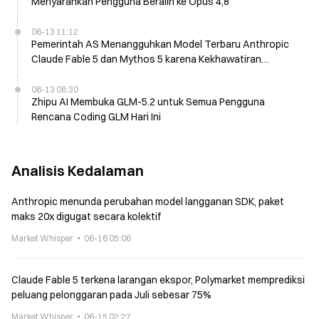
Menyarankan Pengguna Beralih ke Opus 4,8
06-13 11:12
Pemerintah AS Menangguhkan Model Terbaru Anthropic
Claude Fable 5 dan Mythos 5 karena Kekhawatiran
Jailbreak pada 12 Juni
06-13 08:30
Zhipu AI Membuka GLM-5.2 untuk Semua Pengguna
Rencana Coding GLM Hari Ini
Analisis Kedalaman
Anthropic menunda perubahan model langganan SDK, paket
maks 20x digugat secara kolektif
Market Whisper
06-16 05:06
Claude Fable 5 terkena larangan ekspor, Polymarket memprediksi
peluang pelonggaran pada Juli sebesar 75%
Market Whisper
06-15 02:27