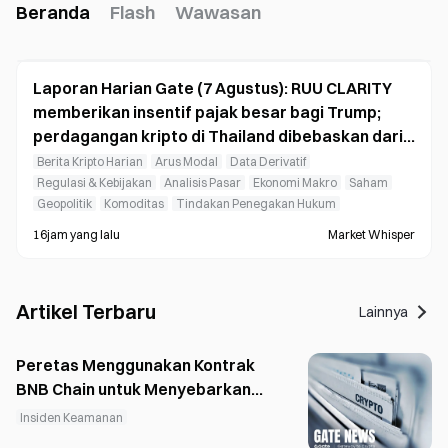
Beranda
Flash
Wawasan
Laporan Harian Gate (7 Agustus): RUU CLARITY
memberikan insentif pajak besar bagi Trump;
perdagangan kripto di Thailand dibebaskan dari
pajak keuntungan modal
Berita Kripto Harian
Arus Modal
Data Derivatif
Regulasi & Kebijakan
Analisis Pasar
Ekonomi Makro
Saham
Geopolitik
Komoditas
Tindakan Penegakan Hukum
16jam yang lalu
Market Whisper
Artikel Terbaru
Lainnya
Peretas Menggunakan Kontrak
BNB Chain untuk Menyebarkan
Malware melalui CAPTCHA Palsu
Insiden Keamanan