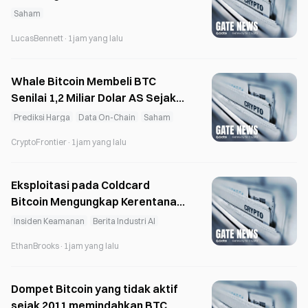
Analis dan Perubahan Suku
Saham
Bunga The Fed
LucasBennett
·
1jam yang lalu
Whale Bitcoin Membeli BTC
Senilai 1,2 Miliar Dolar AS Sejak
29 Juli
Prediksi Harga
Data On-Chain
Saham
CryptoFrontier
·
1jam yang lalu
Eksploitasi pada Coldcard
Bitcoin Mengungkap Kerentanan
Kunci Pribadi, $130M Dicuri
Insiden Keamanan
Berita Industri AI
EthanBrooks
·
1jam yang lalu
Dompet Bitcoin yang tidak aktif
sejak 2011 memindahkan BTC