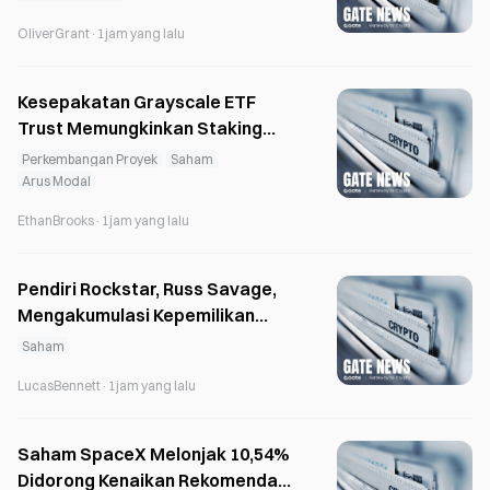
Diluncurkan pada 2027
OliverGrant
·
1jam yang lalu
Kesepakatan Grayscale ETF
Trust Memungkinkan Staking
atas Seluruh 161.000 ETH yang
Perkembangan Proyek
Saham
Menganggur
Arus Modal
EthanBrooks
·
1jam yang lalu
Pendiri Rockstar, Russ Savage,
Mengakumulasi Kepemilikan
4,7% di Celsius dan Menuntut
Saham
Pencopotan CEO
LucasBennett
·
1jam yang lalu
Saham SpaceX Melonjak 10,54%
Didorong Kenaikan Rekomendasi