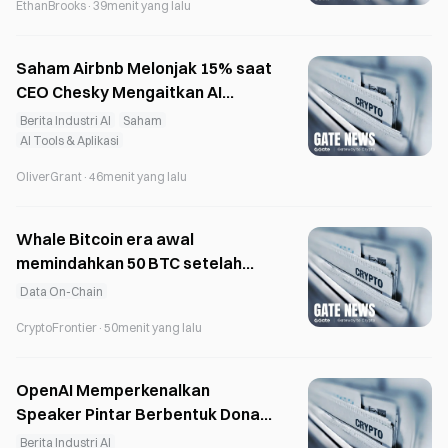
EthanBrooks
·
39menit yang lalu
Saham Airbnb Melonjak 15% saat
CEO Chesky Mengaitkan AI
dengan Percepatan
Berita Industri AI
Saham
Pertumbuhan
AI Tools & Aplikasi
OliverGrant
·
46menit yang lalu
Whale Bitcoin era awal
memindahkan 50 BTC setelah
tidak aktif selama 10 bulan
Data On-Chain
CryptoFrontier
·
50menit yang lalu
OpenAI Memperkenalkan
Speaker Pintar Berbentuk Donat
Seharga $300–$400 yang Akan
Berita Industri AI