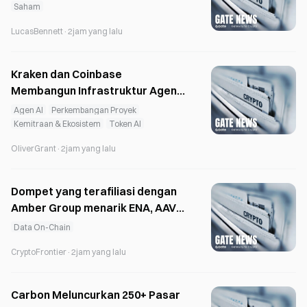
Menyasar Manipulasi Harga
Saham
Saham
LucasBennett
·
2jam yang lalu
Kraken dan Coinbase
Membangun Infrastruktur Agen
AI saat Kripto Berupaya Menarik
Agen AI
Perkembangan Proyek
Pengguna Baru
Kemitraan & Ekosistem
Token AI
OliverGrant
·
2jam yang lalu
Dompet yang terafiliasi dengan
Amber Group menarik ENA, AAVE,
ETH, BNB, dan LINK senilai $10M
Data On-Chain
dari Binance.
CryptoFrontier
·
2jam yang lalu
Carbon Meluncurkan 250+ Pasar