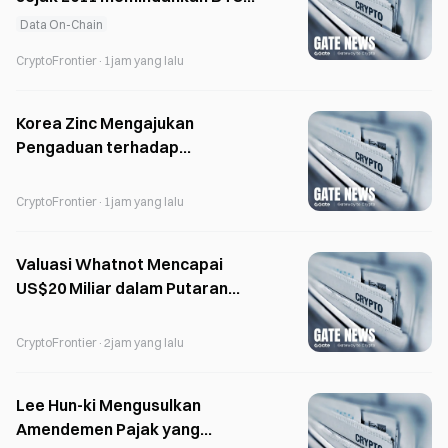
senilai 3,2 juta dolar AS ke
Data On-Chain
FalconX
CryptoFrontier
·
1jam yang lalu
Korea Zinc Mengajukan
Pengaduan terhadap
Youngpoong-MBK Terkait Nama
Proyek Smelter di AS
CryptoFrontier
·
1jam yang lalu
Valuasi Whatnot Mencapai
US$20 Miliar dalam Putaran
Pendanaan Seri G
CryptoFrontier
·
2jam yang lalu
Lee Hun-ki Mengusulkan
Amendemen Pajak yang