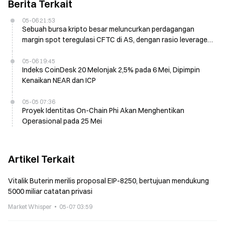
Berita Terkait
05-06 21:53
Sebuah bursa kripto besar meluncurkan perdagangan
margin spot teregulasi CFTC di AS, dengan rasio leverage
mencapai 10 kali
05-06 19:45
Indeks CoinDesk 20 Melonjak 2,5% pada 6 Mei, Dipimpin
Kenaikan NEAR dan ICP
05-05 07:36
Proyek Identitas On-Chain Phi Akan Menghentikan
Operasional pada 25 Mei
Artikel Terkait
Vitalik Buterin merilis proposal EIP-8250, bertujuan mendukung
5000 miliar catatan privasi
Market Whisper
05-07 03:59