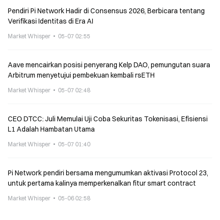
Pendiri Pi Network Hadir di Consensus 2026, Berbicara tentang
Verifikasi Identitas di Era AI
Market Whisper
05-07 02:55
Aave mencairkan posisi penyerang Kelp DAO, pemungutan suara
Arbitrum menyetujui pembekuan kembali rsETH
Market Whisper
05-07 02:48
CEO DTCC: Juli Memulai Uji Coba Sekuritas Tokenisasi, Efisiensi
L1 Adalah Hambatan Utama
Market Whisper
05-07 01:40
Pi Network pendiri bersama mengumumkan aktivasi Protocol 23,
untuk pertama kalinya memperkenalkan fitur smart contract
Market Whisper
05-06 02:58