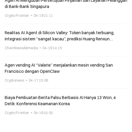
Agen AI Mengubah Persetujuan Pinjaman dan Layanan Pelanggan
di Bank-Bank Singapura
Crypto Frontier
04-19 21:11
Realitas AI Agent di Silicon Valley: Token banyak terbuang,
integrasi sistem “sangat kacau”, prediksi Huang Renxun
“ChatGPT berikutnya” masih perlu diverifikasi
ChainNewsAbmedia
04-19 14:15
Agen vending AI “Valerie” menjalankan mesin vending San
Francisco dengan OpenClaw
Cryptonews
04-17 15:06
Biaya Pembuatan Berita Palsu Berbasis AI Hanya 13 Won, 4
Detik: Konferensi Keamanan Korea
Crypto Frontier
04-16 22:02