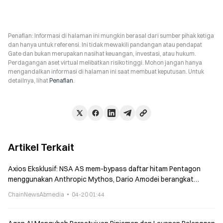
Penafian: Informasi di halaman ini mungkin berasal dari sumber pihak ketiga
dan hanya untuk referensi. Ini tidak mewakili pandangan atau pendapat
Gate dan bukan merupakan nasihat keuangan, investasi, atau hukum.
Perdagangan aset virtual melibatkan risiko tinggi. Mohon jangan hanya
mengandalkan informasi di halaman ini saat membuat keputusan. Untuk
detailnya, lihat
Penafian
.
Artikel Terkait
Axios Eksklusif: NSA AS mem-bypass daftar hitam Pentagon
menggunakan Anthropic Mythos, Dario Amodei berangkat
mendesak ke Gedung Putih untuk bernegosiasi
ChainNewsAbmedia
04-20 01:44