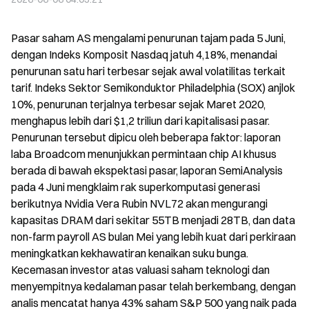
Pasar saham AS mengalami penurunan tajam pada 5 Juni, 
dengan Indeks Komposit Nasdaq jatuh 4,18%, menandai 
penurunan satu hari terbesar sejak awal volatilitas terkait 
tarif. Indeks Sektor Semikonduktor Philadelphia (SOX) anjlok 
10%, penurunan terjalnya terbesar sejak Maret 2020, 
menghapus lebih dari $1,2 triliun dari kapitalisasi pasar. 
Penurunan tersebut dipicu oleh beberapa faktor: laporan 
laba Broadcom menunjukkan permintaan chip AI khusus 
berada di bawah ekspektasi pasar, laporan SemiAnalysis 
pada 4 Juni mengklaim rak superkomputasi generasi 
berikutnya Nvidia Vera Rubin NVL72 akan mengurangi 
kapasitas DRAM dari sekitar 55TB menjadi 28TB, dan data 
non-farm payroll AS bulan Mei yang lebih kuat dari perkiraan 
meningkatkan kekhawatiran kenaikan suku bunga. 
Kecemasan investor atas valuasi saham teknologi dan 
menyempitnya kedalaman pasar telah berkembang, dengan 
analis mencatat hanya 43% saham S&P 500 yang naik pada 