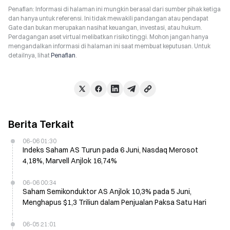
Penafian: Informasi di halaman ini mungkin berasal dari sumber pihak ketiga
dan hanya untuk referensi. Ini tidak mewakili pandangan atau pendapat
Gate dan bukan merupakan nasihat keuangan, investasi, atau hukum.
Perdagangan aset virtual melibatkan risiko tinggi. Mohon jangan hanya
mengandalkan informasi di halaman ini saat membuat keputusan. Untuk
detailnya, lihat
Penafian
.
Berita Terkait
06-06 01:30
Indeks Saham AS Turun pada 6 Juni, Nasdaq Merosot
4,18%, Marvell Anjlok 16,74%
06-06 00:34
Saham Semikonduktor AS Anjlok 10,3% pada 5 Juni,
Menghapus $1,3 Triliun dalam Penjualan Paksa Satu Hari
06-05 21:01