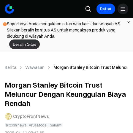
Daftar
Sepertinya Anda mengakses situs web kami dari wilayah AS.
Silakan beralih ke situs AS untuk mengakses produk yang
didukung di wilayah Anda.
Beralih Situs
Berita
Wawasan
Morgan Stanley Bitcoin Trust Meluncur
Morgan Stanley Bitcoin Trust
Meluncur Dengan Keunggulan Biaya
Rendah
CryptoFrontNews
bitcoin news
Arus Modal
Saham
2026-04-11 09:42:39