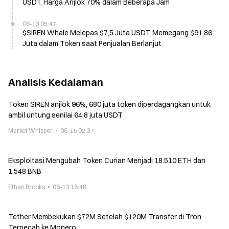
USDT, Harga Anjlok 70% dalam Beberapa Jam
06-13 05:47
$SIREN Whale Melepas $7,5 Juta USDT, Memegang $91,86
Juta dalam Token saat Penjualan Berlanjut
Analisis Kedalaman
Token SIREN anjlok 96%, 680 juta token diperdagangkan untuk
ambil untung senilai 64,8 juta USDT
Market Whisper
06-15 02:37
Eksploitasi Mengubah Token Curian Menjadi 18.510 ETH dan
1.548 BNB
Ethan Brooks
06-13 18:48
Tether Membekukan $72M Setelah $120M Transfer di Tron
Terpecah ke Monero