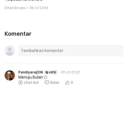
Ethan Brooks
06-13 10:53
Komentar
Pandiyaraj336
·
07-11 07:27
Menuju Bulan 🌕
Lihat Asli
Balas
0