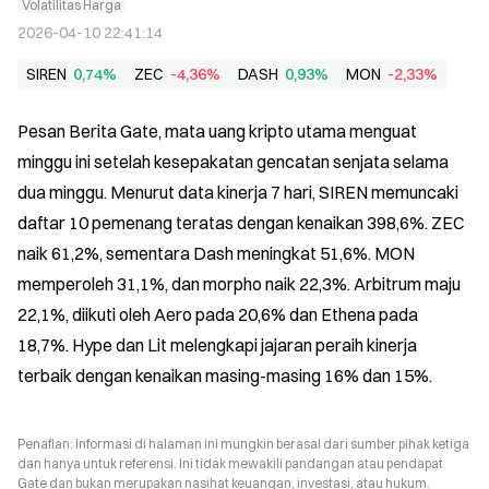
Volatilitas Harga
2026-04-10 22:41:14
SIREN
0,74%
ZEC
-4,36%
DASH
0,93%
MON
-2,33%
Pesan Berita Gate, mata uang kripto utama menguat 
minggu ini setelah kesepakatan gencatan senjata selama 
dua minggu. Menurut data kinerja 7 hari, SIREN memuncaki 
daftar 10 pemenang teratas dengan kenaikan 398,6%. ZEC 
naik 61,2%, sementara Dash meningkat 51,6%. MON 
memperoleh 31,1%, dan morpho naik 22,3%. Arbitrum maju 
22,1%, diikuti oleh Aero pada 20,6% dan Ethena pada 
18,7%. Hype dan Lit melengkapi jajaran peraih kinerja 
terbaik dengan kenaikan masing-masing 16% dan 15%.
Penafian: Informasi di halaman ini mungkin berasal dari sumber pihak ketiga
dan hanya untuk referensi. Ini tidak mewakili pandangan atau pendapat
Gate dan bukan merupakan nasihat keuangan, investasi, atau hukum.