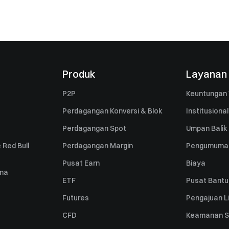
Produk
Layanan
P2P
Keuntungan 
Perdagangan Konversi & Blok
Institusional
Perdagangan Spot
Umpan Balik
 Red Bull
Perdagangan Margin
Pengumuma
Pusat Earn
Biaya
una
ETF
Pusat Bant
Futures
Pengajuan Li
CFD
Keamanan S