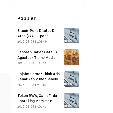
Populer
Bitcoin Perlu Ditutup Di
Atas $63.000 pada
Agustus untuk
2026-08-03 11:01:46
Mengonfirmasi Puncak
Pasar Bear, Riset 10x
Laporan Harian Gate (3
Mengatakan
Agustus): Trump Media
membeli mahal menjual
2026-08-03 01:28:12
murah lagi, memindahkan
kembali 2.628 bitcoin;
Pejabat Israel: Tidak Ada
larangan penambangan
Penarikan Militer Sebelum
kripto di Moskow mulai
Hamas Melucuti Senjata
2026-08-03 17:39:07
berlaku pada Agustus
Token RWA, GameFi, dan
Restaking Memimpin
Kinerja Pasar pada Juli
2026-08-03 17:05:42