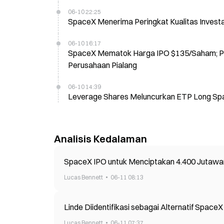
06-10 22:25
SpaceX Menerima Peringkat Kualitas Investa
06-10 16:17
SpaceX Mematok Harga IPO $135/Saham; Perd
Perusahaan Pialang
06-10 14:39
Leverage Shares Meluncurkan ETP Long S
Analisis Kedalaman
SpaceX IPO untuk Menciptakan 4.400 Jutawa
Lucas Bennett
06-11 08:13
Linde Diidentifikasi sebagai Alternatif Space
Lucas Bennett
06-11 07:37