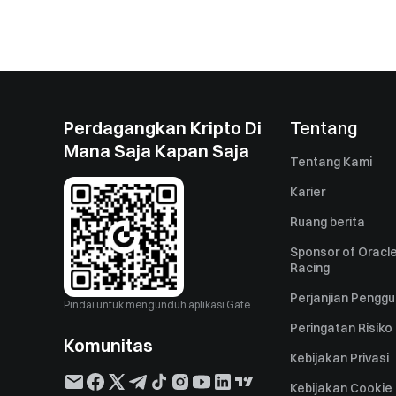
Perdagangkan Kripto Di
Tentang
Mana Saja Kapan Saja
Tentang Kami
Karier
Ruang berita
Sponsor of Oracle
Racing
Perjanjian Pengg
Pindai untuk mengunduh aplikasi Gate
Peringatan Risiko
Komunitas
Kebijakan Privasi
Kebijakan Cookie