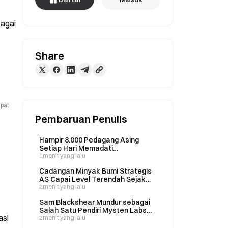
agai 
Share
apat
Pembaruan Penulis
Hampir 8.000 Pedagang Asing
Setiap Hari Memadati
Huaqiangbei di Shenzhen saat
1menit yang lalu
Penjualan Perangkat Keras AI
Cadangan Minyak Bumi Strategis
Melonjak 55% pada 2026
AS Capai Level Terendah Sejak
Februari 1983, Sementara EIA
2menit yang lalu
Laporkan Rekor Ekspor Diesel
Sam Blackshear Mundur sebagai
Salah Satu Pendiri Mysten Labs
asi
untuk Bergabung dengan Tim
2menit yang lalu
Riset Keamanan Anthropic