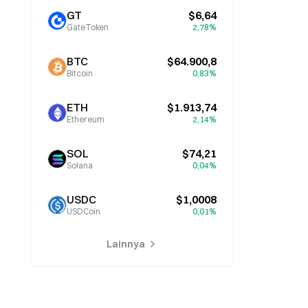
GT
$6,64
GateToken
2,78%
BTC
$64.900,8
Bitcoin
0,83%
ETH
$1.913,74
Ethereum
2,14%
SOL
$74,21
Solana
0,04%
USDC
$1,0008
USDCoin
0,01%
Lainnya