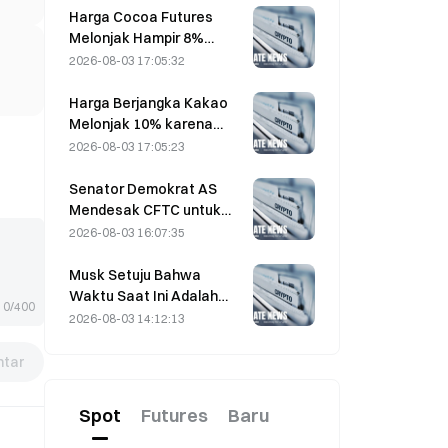
Harga Cocoa Futures
Melonjak Hampir 8%
Dalam Sehari Pada Jumat
2026-08-03 17:05:32
Terakhir, Mengejutkan
Pelaku Pasar
Harga Berjangka Kakao
Melonjak 10% karena
Kekhawatiran Pasokan,
2026-08-03 17:05:23
Mendekati $6.000/Ton
Senator Demokrat AS
Mendesak CFTC untuk
Membatasi Produk
2026-08-03 16:07:35
Taruhan Kebakaran Liar di
Tengah Musim Kebakaran
Musk Setuju Bahwa
Hutan Rekor
Waktu Saat Ini Adalah
0/400
Peluang Beli untuk
2026-08-03 14:12:13
SpaceX pada 3 Agustus
tar
Spot
Futures
Baru