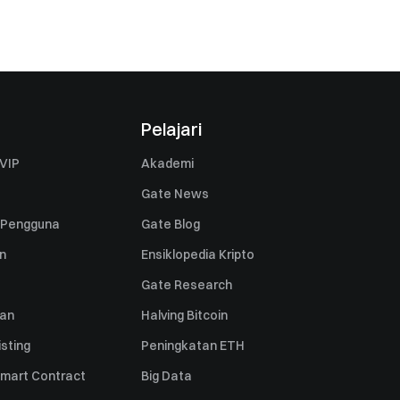
Pelajari
VIP
Akademi
Gate News
 Pengguna
Gate Blog
n
Ensiklopedia Kripto
Gate Research
uan
Halving Bitcoin
sting
Peningkatan ETH
mart Contract
Big Data