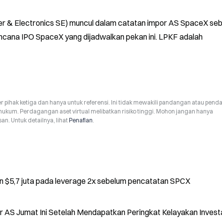
ser & Electronics SE) muncul dalam catatan impor AS SpaceX seb
rencana IPO SpaceX yang dijadwalkan pekan ini. LPKF adalah 
r pihak ketiga dan hanya untuk referensi. Ini tidak mewakili pandangan atau pend
hukum. Perdagangan aset virtual melibatkan risiko tinggi. Mohon jangan hanya
n. Untuk detailnya, lihat
Penafian
.
 $5,7 juta pada leverage 2x sebelum pencatatan SPCX
ar AS Jumat Ini Setelah Mendapatkan Peringkat Kelayakan Invest