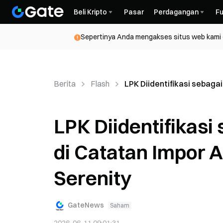
Beli Kripto
Pasar
Perdagangan
Fu
Sepertinya Anda mengakses situs web kami da
Berita
Flash
LPK Diidentifikasi sebag
LPK Diidentifikas
di Catatan Impor 
Serenity
GateNews
Saham