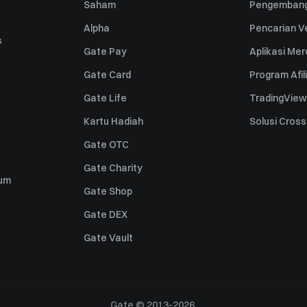
Saham
Pengembang
Alpha
Pencarian Ve
s
Gate Pay
Aplikasi Me
Gate Card
Program Afil
Gate Life
TradingView
Kartu Hadiah
Solusi Cros
Gate OTC
Gate Charity
um
Gate Shop
Gate DEX
Gate Vault
Gate © 2013-2026.