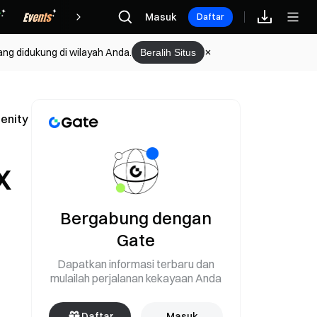
Hadiah
Masuk
Daftar
ang didukung di wilayah Anda.
Beralih Situs
renity
X
Bergabung dengan
Gate
Dapatkan informasi terbaru dan
mulailah perjalanan kekayaan Anda
Daftar
Masuk