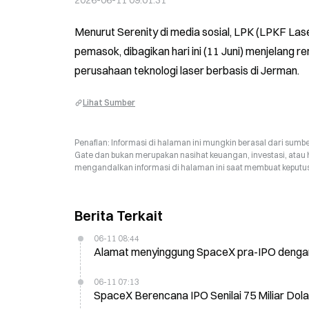
2026-06-11 09:01:31
Menurut Serenity di media sosial, LPK (LPKF La
pemasok, dibagikan hari ini (11 Juni) menjelang 
perusahaan teknologi laser berbasis di Jerman.
Lihat Sumber
Penafian: Informasi di halaman ini mungkin berasal dari sumbe
Gate dan bukan merupakan nasihat keuangan, investasi, atau 
mengandalkan informasi di halaman ini saat membuat keputusa
Berita Terkait
06-11 08:44
Alamat menyinggung SpaceX pra-IPO dengan
06-11 07:13
SpaceX Berencana IPO Senilai 75 Miliar Dol